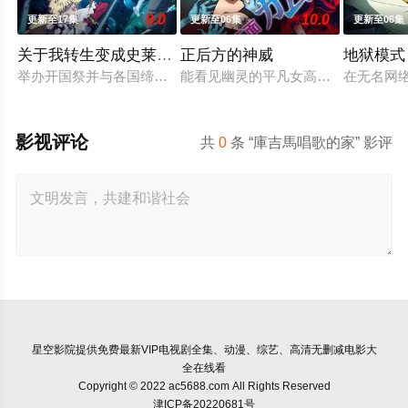
9.0
10.0
更新至17集
更新至06集
更新至06集
关于我转生变成史莱姆这档事第四季
正后方的神威
地狱模式
举办开国祭并与各国缔结邦交的魔国联邦，开始朝着实现人类与
能看见幽灵的平凡女高中生·志津香，
在无名网
影视评论
共
0
条 “庫吉馬唱歌的家” 影评
星空影院
提供免费最新VIP电视剧全集、动漫、综艺、高清无删减电影大
全在线看
Copyright © 2022 ac5688.com All Rights Reserved
津ICP备20220681号