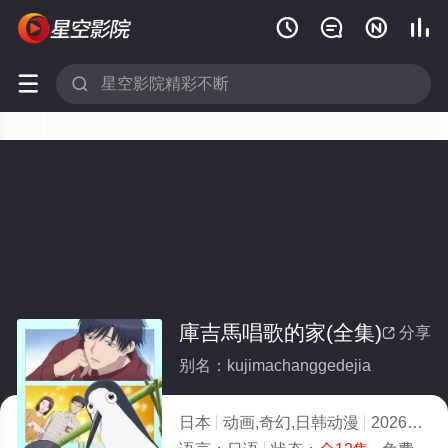






庫吉馬唱歌的家(全集)
分享

别名：kujimachanggedejia
日本
动画,奇幻,日韩动漫
2026
8.0