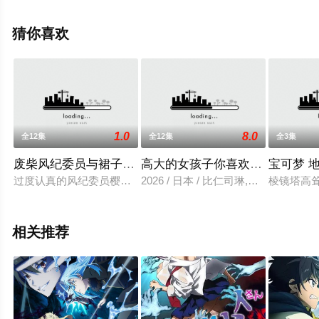
揭晓（全12集），手机免费观看高清未删减完整版动漫全
集就上星空电影网，更多相关信息可移步至豆瓣动漫、电
猜你喜欢
视猫或剧情网等平台了解。
1.0
8.0
全12集
全12集
全3集
废柴风纪委员与裙子长度不合规的JK的故事
高大的女孩子你喜欢吗？
宝可梦 
过度认真的风纪委员樱大门每日的工作就是，负责开关校门与监
2026 / 日本 / 比仁司琳,水城すい
棱镜塔高
相关推荐