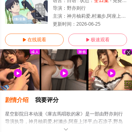
语言：
日语
状态：
全12集
- 免费在线观看
导演：
野亦则行
主演：
神月柚莉爱,村濑步,阿座上洋平,白石凉子,野岛裕史,稗田宁宁
全12集/全集
更新时间：
2026-06-25
在线观看
极速观看


剧情介绍
我要评分
星空影院日本动漫《庫吉馬唱歌的家》是一部由野亦则行
导演执导，神月柚莉爱,村濑步,阿座上洋平,白石凉子,野岛
裕史,稗田宁宁等演员精彩演绎的日本动漫，大结局剧情已
