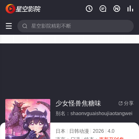






少女怪兽焦糖味
分享

别名：shaonvguaishoujiaotangwei
日本
日韩动漫
2026
4.0