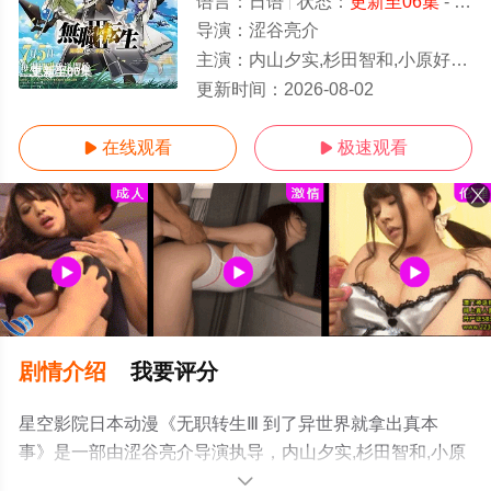
语言：
日语
状态：
更新至06集
- 免费在线观看
导演：
涩谷亮介
主演：
内山夕实,杉田智和,小原好美,茅野爱衣,金元寿子,Lynn,会泽纱弥,高
更新至06集
更新时间：
2026-08-02
在线观看
极速观看


剧情介绍
我要评分
星空影院日本动漫《无职转生Ⅲ 到了异世界就拿出真本
事》是一部由涩谷亮介导演执导，内山夕实,杉田智和,小原
好美,茅野爱衣,金元寿子,Lynn,会泽纱弥,高田忧希,鹤冈聪,逢
