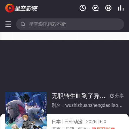






无职转生Ⅲ 到了异世界就拿出真本事
分享

别名：wuzhizhuanshengdaoliaoyishijiejiunachuzhenbenshi
日本
日韩动漫
2026
6.0