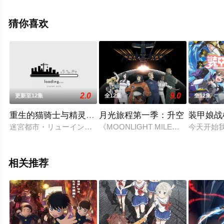
坂良太,田中理惠,诸星堇,上田丽奈,兴津和幸,若山诗音,小山
力也等演员精彩演绎的日本动漫，手机免费观看高清未删
猜你喜欢
减完整版动漫全集就上星空电影网，更多相关信息可移步
至豆瓣动漫、电视猫或剧情网等平台了解。
2.0
9.0
更新至12集
全12集
全12集
重生的猫骑士与精灵娘的日常
月光旅程第一季：升空
装甲娘战
迷宮都市・リューイン。モンスターはびこる迷宮があるこの町
《MOONLIGHT MILE》（台
今天开始我
相关推荐