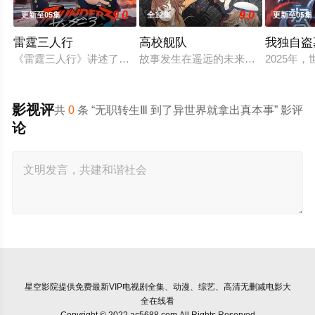
9.0
9.0
更新至05集
全12集
更新至05集
雷霆三人行
高校舰队
我独自盗
《雷霆三人行》讲述了三个青梅竹马的挚友拼命寻找失踪少女的
故事发生在遥远的未来，彼时，大陆
2025
影视评
共
0
条 “无职转生Ⅲ 到了异世界就拿出真本事” 影评
论
星空影院
提供免费最新VIP电视剧全集、动漫、综艺、高清无删减电影大
全在线看
Copyright © 2022 ac5688.com All Rights Reserved