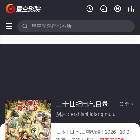






二十世纪电气目录
分享

别名：ershishijidianqimulu
日本
日本,日韩动漫
2026
10.0