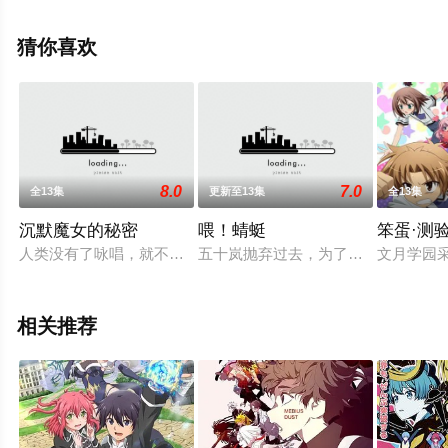
田夏海,浦和希,浅野麻由美等演员精彩演绎的日本动漫，手
机免费观看高清未删减完整版动漫全集就上星空电影网，
猜你喜欢
更多相关信息可移步至豆瓣动漫、电视猫或剧情网等平台
了解。
8.0
7.0
全13集
更新至13集
全13集
沉默魔女的秘密
喂！蜻蜓
笨蛋·测
人类没有了咏唱，就不能使用魔术。但是，有一个少女，把不可能
五十岚抛弃过去，为了逃离社会而移居
文月学园
相关推荐