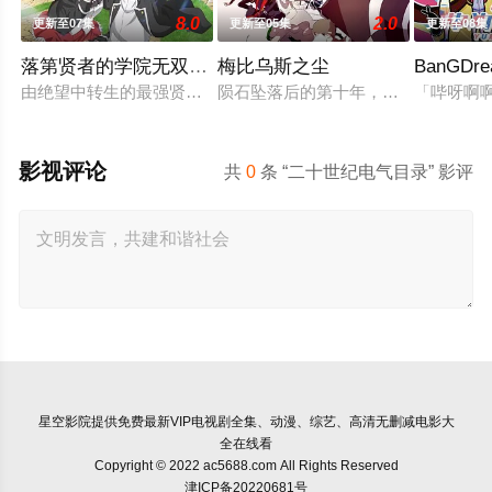
8.0
2.0
更新至07集
更新至05集
更新至08集
落第贤者的学院无双 第二回转生，S等级作弊魔术师冒险
梅比乌斯之尘
BanGDr
由绝望中转生的最强贤者，到400年后的世界一展外挂威能！大
陨石坠落后的第十年，由于巨大结晶释
「哔呀啊
影视评论
共
0
条 “二十世纪电气目录” 影评
星空影院
提供免费最新VIP电视剧全集、动漫、综艺、高清无删减电影大
全在线看
Copyright © 2022 ac5688.com All Rights Reserved
津ICP备20220681号