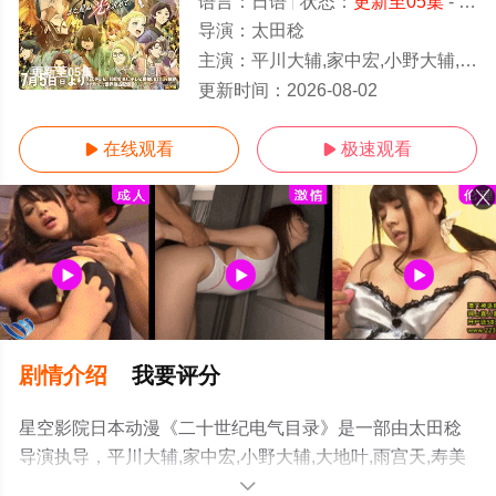
语言：
日语
状态：
更新至05集
- 免费在线观看
导演：
太田稔
主演：
平川大辅,家中宏,小野大辅,大地叶,雨宫天,寿美菜子,内山昂辉,内田雄马
更新至05集
更新时间：
2026-08-02
在线观看
极速观看


剧情介绍
我要评分
星空影院日本动漫《二十世纪电气目录》是一部由太田稔
导演执导，平川大辅,家中宏,小野大辅,大地叶,雨宫天,寿美
菜子,内山昂辉,内田雄马,武内骏辅,远藤大智,高垣彩阳,川井
