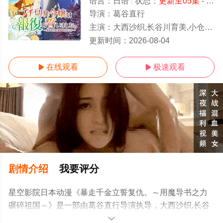
语言：
日语
状态：
更新至05集
- 免费在线观看
导演：
葛谷直行
主演：
大西沙织,长谷川育美,小仓唯,上原步美,芹泽优,石上静香,阿座上洋平,水
更新至05集
更新时间：
2026-08-04
在线观看
极速观看


剧情介绍
我要评分
星空影院日本动漫《暴走千金立誓复仇。～用魔导书之力
碾碎祖国～》是一部由葛谷直行导演执导，大西沙织,长谷
川育美,小仓唯,上原步美,芹泽优,石上静香,阿座上洋平,水中
