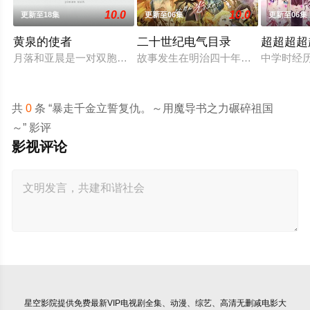
10.0
10.0
更新至18集
更新至06集
更新至06集
黄泉的使者
二十世纪电气目录
超超超超
月落和亚晨是一对双胞胎兄妹，他们在一个与世隔绝的深山小村落
故事发生在明治四十年（1907 年
中学时经历
共
0
条 “暴走千金立誓复仇。～用魔导书之力碾碎祖国
～” 影评
影视评论
星空影院
提供免费最新VIP电视剧全集、动漫、综艺、高清无删减电影大