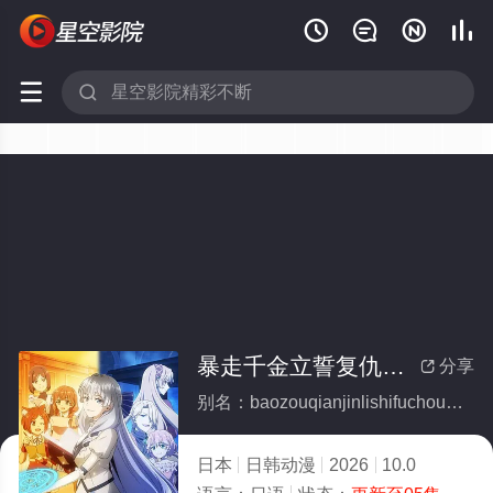






暴走千金立誓复仇。～用魔导书之力碾碎祖国～
分享

别名：baozouqianjinlishifuchouyongmodaoshuzhiliniansuizuguo
日本
日韩动漫
2026
10.0