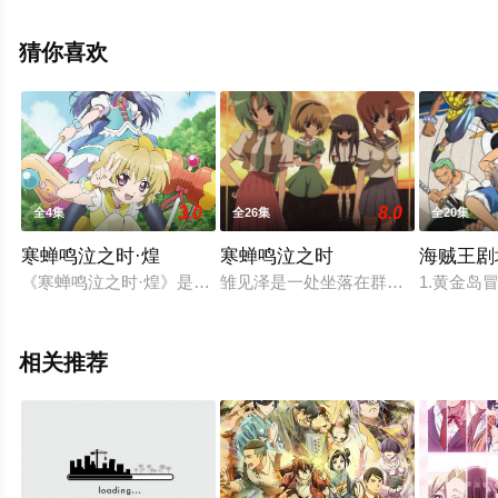
雅章,高野麻里佳等演员精彩演绎的日本动漫，手机免费观
看高清未删减完整版动漫全集就上星空电影网，更多相关
猜你喜欢
信息可移步至豆瓣动漫、电视猫或剧情网等平台了解。
3.0
8.0
全4集
全26集
全20集
寒蝉鸣泣之时·煌
寒蝉鸣泣之时
海贼王剧
《寒蝉鸣泣之时·煌》是《寒蝉鸣泣之时》系列作品10周年的纪念
雏见泽是一处坐落在群山环绕之间的
1.黄金岛冒
相关推荐