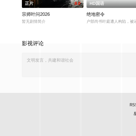
正片
9.0
HD国语
宗师叶问2026
绝地密令
暂无剧情简介
户部尚书叶庭遭人构陷，被
影视评论
RS