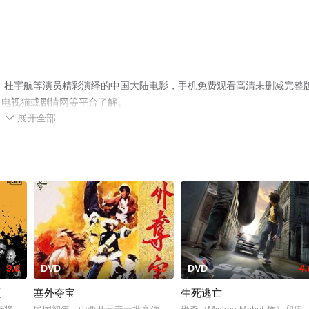
导，杜宇航等演员精彩演绎的中国大陆电影，手机免费观看高清未删减完整
、电视猫或剧情网等平台了解。
展开全部

9.0
DVD
4.0
DVD
4.
版
塞外夺宝
生死逃亡