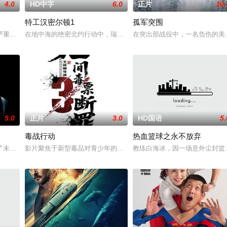
4.0
HD中字
6.0
正片
10.
特工汉密尔顿1
孤军突围
被迫出手击杀黑帮一伙而暴露身份。幕后黑手向爷派杀手左轮抓住母女二
严重后果后，陷入了自我毁灭的状态。然而，他被说服去执行他最擅长的任务—
在地中海的绝密北约行动中，瑞典攻击潜水员遇害。汉密尔顿，受害
在突出部战役中，一名负伤的美
5.0
正片
3.0
HD国语
5.
毒战行动
热血篮球之永不放弃
有人从瑞典窃取秘密武器材料。他被调至布鲁塞尔担任国防部长保镖，而
了未婚妻，但他内心仍然渴望过正常生活。一名科学家被绑架，重要信息面临泄
影片聚焦于新型毒品对青少年的危害，对社会秩序的破坏为主题，旨
教练白海冰，因一场意外尘封篮