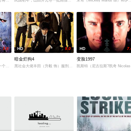
美丽的外表下，安娜拥有聪明绝顶的头脑和强大的战斗技巧，是世界上最
行将就木，重要通商口岸广州珠江口正沐浴在最后的繁荣和血腥搏杀中。码头上
民国初年，山西开元寺一批高僧护送佛门至宝"舍利子"前往河南少林。
米奇（Mickey Mahut 饰）
3.0
HD
9.0
HD
7.
暗金烂狗4
变脸1997
员崔维斯杭特（史蒂文·席格 饰）来调查本案。崔维斯在日本长大，
一个嗜血僵尸，被困在绅士俱乐部的脱衣舞女们必须展开反击。她们必须依靠自
黑社会大佬丰田（升毅 饰）服刑10年出狱后，珍惜来之不易的自由
凯斯特（尼古拉斯?凯奇 Nicola