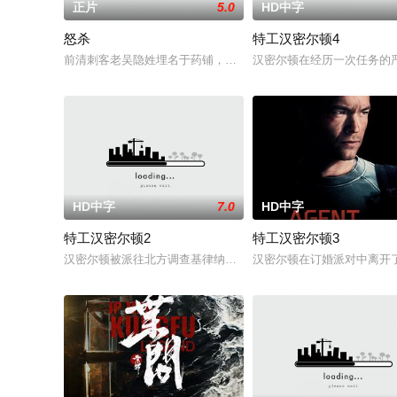
正片
5.0
HD中字
怒杀
特工汉密尔顿4
前清刺客老吴隐姓埋名于药铺，却为守护单亲母女小茜和依依，
汉密尔顿在经历一次任务的
HD中字
7.0
HD中字
特工汉密尔顿2
特工汉密尔顿3
汉密尔顿被派往北方调查基律纳太空项目的间谍行为，同时发现
汉密尔顿在订婚派对中离开