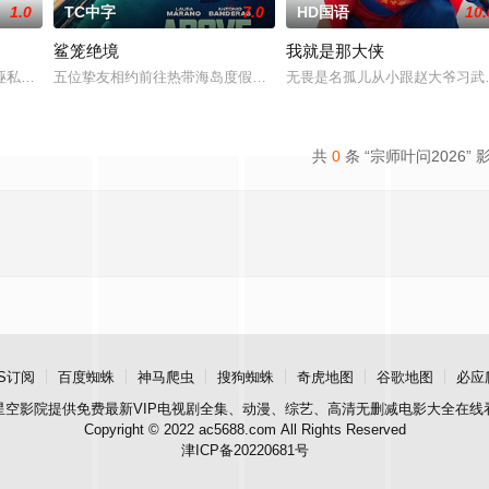
1.0
TC中字
7.0
HD国语
10.
鲨笼绝境
我就是那大侠
诬私贪国库银两，身陷囹圄在即，叶庭急召其子叶护相见。叶护心知父亲蒙冤，
五位挚友相约前往热带海岛度假，计划在碧蓝海域中体验刺激的鲨鱼
无畏是名孤儿从小跟赵大爷习武
共
0
条 “宗师叶问2026” 
S订阅
百度蜘蛛
神马爬虫
搜狗蜘蛛
奇虎地图
谷歌地图
必应
星空影院
提供免费最新VIP电视剧全集、动漫、综艺、高清无删减电影大全在线
Copyright © 2022 ac5688.com All Rights Reserved
津ICP备20220681号