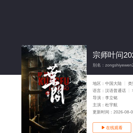
宗师叶问20
别名：zongshiyewen
地区：
中国大陆
类
语言：
汉语普通话
导演：
李立铭
主演：
杜宇航
更新时间：
2026-08-
在线观看
