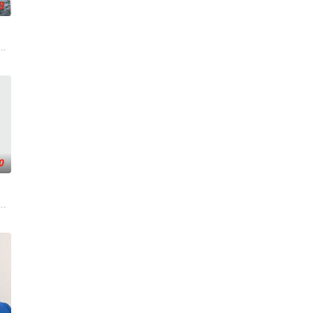
0
—前往波兰找回一个掌握重要
者的老友，前往法国土伦军事基地展开调查。他与克里斯汀伪装身份
军士兵被困在饱受战火摧残的比利时敌后，他凭借机智、训练和一台破损的无
0
露风险。汉密尔顿决定返回未
在通过电影让观众意识到毒品的可怕，着重塑造了缉毒警察在危险环
球梦。为完成病危师兄的嘱托，他接手一支被嘲为“无胜利队”的业余球队。当