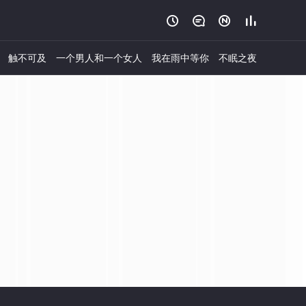




触不可及
一个男人和一个女人
我在雨中等你
不眠之夜