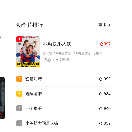
动作片排行
更多

版
1
我就是那大侠
997

2022 / 中国大陆 / 中国大陆,动作
状态：HD国语
狂暴对峙
993
2

危险地带
984
3

一个拳手
940
4

0
小英雄大闹唐人街
937
5
