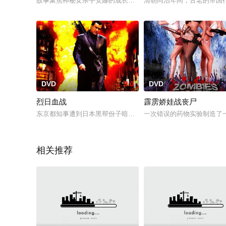
故事聚焦神秘女杀手安娜的成长及执行各种暗杀任务的经历，在
清朝同治年间，古老的帝国
DVD
9.0
DVD
烈日血战
霹雳娇娃战丧尸
东京都知事遭到日本黑帮份子暗杀后，美国中情局决定号召前任探
一次错误的药物实验制造了
相关推荐