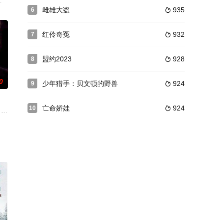
黑虎帮和北海帮为非作歹，杀
不料途中遭袭，"舍利子&q
和伊德（Charles Passi 饰）是那种典型的法国街头小混混，他们整天无所事事
雌雄大盗
935
6

红伶奇冤
932
7

盟约2023
928
8

0
少年猎手：贝文顿的野兽
924
9

亡命娇娃
924
10

己的机智和技能求得生存，并
，找到以前的小弟，现在做高利贷的安藤忠臣（山田裕贵 饰），
s Cage 饰）是一个恐怖分子，他本想杀死探员西恩（约翰?特拉沃塔 John Tr