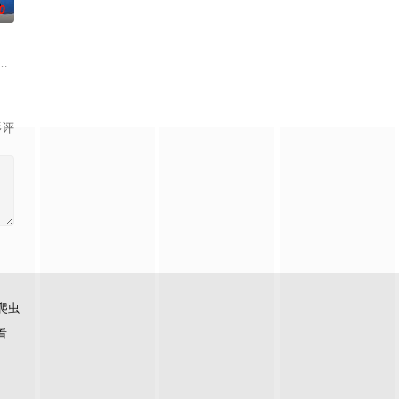
0
却无力翻案，只得冒险护送父
笼潜水，同时享受奢靡的派对狂欢。然而他们浑然不知，这趟旅程不
收废品，做事一根筋的他总被误解。在经历一次重大事件后，被迫加入保健品
影评
爬虫
看