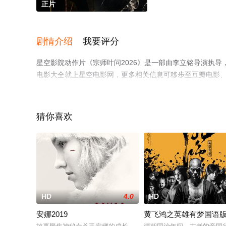
正片
剧情介绍
我要评分
星空影院动作片《宗师叶问2026》是一部由李立铭导演执
电影大全就上星空电影网，更多相关信息可移步至豆瓣电影
猜你喜欢
HD
4.0
HD
安娜2019
黄飞鸿之英雄有梦国语