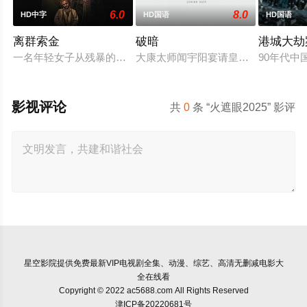
6.0
8.0
HD中字
HD国语
HD国语
离群索金
破暗
港城大劫
一名年轻女子从残暴的亡命团伙手中劫走了一批黄金，一路逃到
大康太师闻宇阳宴请皇上义子神策府
90年代
影视评论
共
0
条 “火遮眼2025” 影评
星空影院
提供免费最新VIP电视剧全集、动漫、综艺、高清无删减电影大
全在线看
Copyright © 2022 ac5688.com All Rights Reserved
津ICP备20220681号