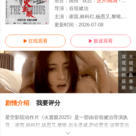
语言：
国语
状态：
正片/高清
- 免费在线观看
导演：
谷垣健治
主演：
谢苗,林科灯,杨恩又,黎唯,岩永丞威,萨哈贾克·波斯安吉特,玛娜莎楠·潘
正片
更新时间：
2026-07-08
在线观看
极速观看


剧情介绍
我要评分
星空影院动作片《火遮眼2025》是一部由谷垣健治导演执
导，谢苗,林科灯,杨恩又,黎唯,岩永丞威,萨哈贾克·波斯安吉
特,玛娜莎楠·潘叻翁固,郭峻卿,威奈·旺扬功,雅彦·鲁伊安,杰
