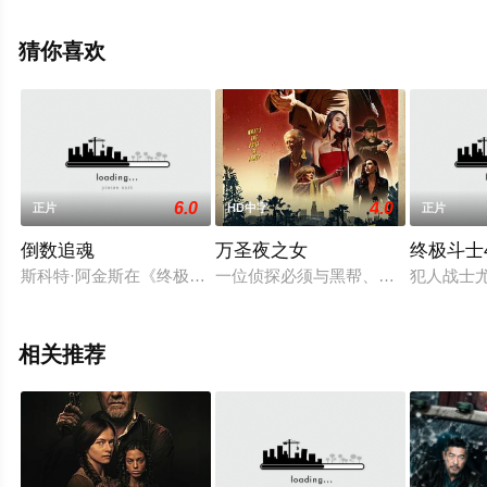
佳·亚宁等演员精彩演绎的香港电影，手机免费观看高清未
删减完整版电影大全就上星空电影网，更多相关信息可移
猜你喜欢
步至豆瓣电影、电视猫或剧情网等平台了解。
6.0
4.0
正片
HD中字
正片
倒数追魂
万圣夜之女
终极斗士
斯科特·阿金斯在《终极斗士3》《近距离》之后再一次与导演艾
一位侦探必须与黑帮、女明星以及自
犯人战士
相关推荐