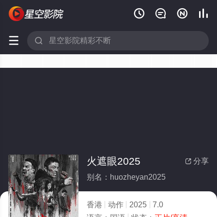






火遮眼2025
分享

别名：huozheyan2025
香港
动作
2025
7.0