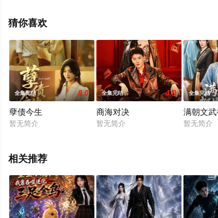
视剧全集就上星空电影网，更多相关信息可移步至豆瓣电
视剧、电视猫或剧情网等平台了解。
猜你喜欢
8.0
4.0
全集完结
全集完结
全集完结
孽债今生
商海对决
满朝文武
暂无简介
暂无简介
暂无简介
相关推荐