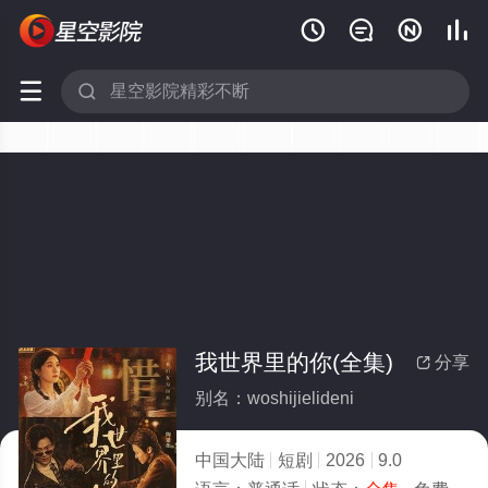






我世界里的你(全集)
分享

别名：woshijielideni
中国大陆
短剧
2026
9.0