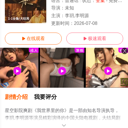
语言：
普通话
状态：
全集
- 免费在线观看
导演：
未知
主演：
李玥,李明源
1-1全集/大结局
更新时间：
2026-07-08
在线观看
极速观看


剧情介绍
我要评分
星空影院爽剧《我世界里的你》是一部由知名导演执导，
李玥,李明源等演员精彩演绎的中国大陆电视剧，大结局剧
情已揭晓（1-1全集），手机免费观看高清未删减完整版电
