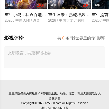
10.0
2.0
全集
全集
全集
重生小鸡，我靠吞噬进化三足金乌
重生归来：携乾坤鼎逆袭成尊
重生提前
2026 / 中国大陆 / 漫剧
2026 / 中国大陆 / 漫剧
2026 / 
影视评论
共
0
条 “我世界里的你” 影评
星空影院
提供免费最新VIP电视剧全集、动漫、综艺、高清无删减电影大
全在线看
Copyright © 2022 ac5688.com All Rights Reserved
津ICP备20220681号