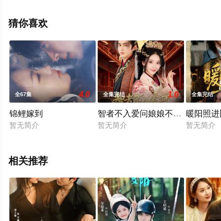
集就上星空电影网，更多相关信息可移步至豆瓣电视剧、
电视猫或剧情网等平台了解。
猜你喜欢
4.0
1.0
全67集
全集完结
全集完结
锦鲤嫁到
智者不入爱问娘娘不想负责
暖阳照进
暂无简介
暂无简介
暂无简介
相关推荐