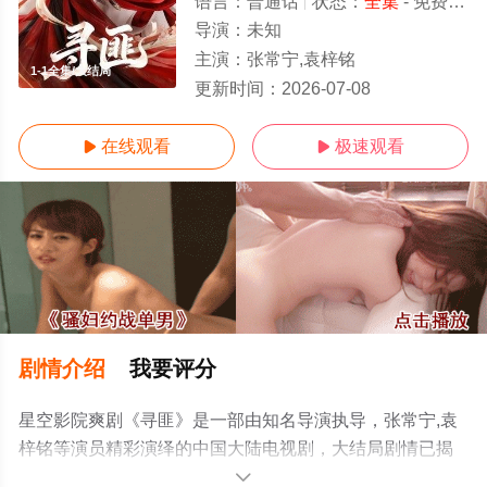
语言：
普通话
状态：
全集
- 免费在线观看
导演：
未知
主演：
张常宁,袁梓铭
1-1全集/大结局
更新时间：
2026-07-08
在线观看
极速观看


剧情介绍
我要评分
星空影院爽剧《寻匪》是一部由知名导演执导，张常宁,袁
梓铭等演员精彩演绎的中国大陆电视剧，大结局剧情已揭
晓（1-1全集），手机免费观看高清未删减完整版电视剧全
