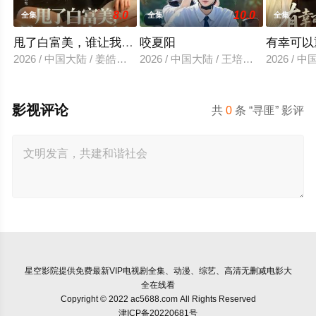
8.0
10.0
全集
全集
全集
甩了白富美，谁让我是大反派
咬夏阳
有幸可以
2026 / 中国大陆 / 姜皓之＆予黎
2026 / 中国大陆 / 王培延＆至春禾
2026 /
影视评论
共
0
条 “寻匪” 影评
星空影院
提供免费最新VIP电视剧全集、动漫、综艺、高清无删减电影大
全在线看
Copyright © 2022 ac5688.com All Rights Reserved
津ICP备20220681号