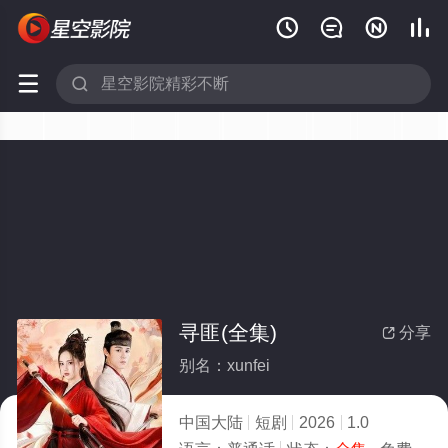






寻匪(全集)
分享

别名：xunfei
中国大陆
短剧
2026
1.0