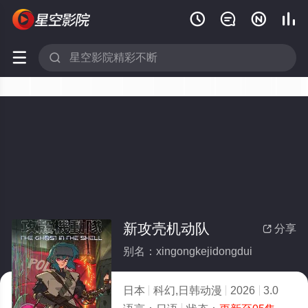






新攻壳机动队
分享

别名：xingongkejidongdui
日本
科幻,日韩动漫
2026
3.0