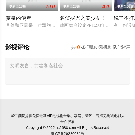
10.0
4.0
更新至18集
更新至28集
更新至06集
黄泉的使者
名侦探光之美少女！
说了不打
月落和亚晨是一对双胞胎兄妹，他们在一个与世隔绝的深山小村落
动画舞台设定在1999年、14岁的明智
有一份通
影视评论
共
0
条 “新攻壳机动队” 影评
星空影院
提供免费最新VIP电视剧全集、动漫、综艺、高清无删减电影大
全在线看
Copyright © 2022 ac5688.com All Rights Reserved
津ICP备20220681号