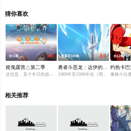
集就上星空电影网，更多相关信息可移步至豆瓣动漫、电
视猫或剧情网等平台了解。
猜你喜欢
9.0
3.0
全13集
更新至100集
全12集
摇曳露营△第二季
勇者斗恶龙：达伊的大冒险
灼热卡巴
这也是，某个冬日的故事。山梨的女高中生志摩凛，乘着钟爱的
1989年至1996年在《周刊少年J
像格斗比
相关推荐