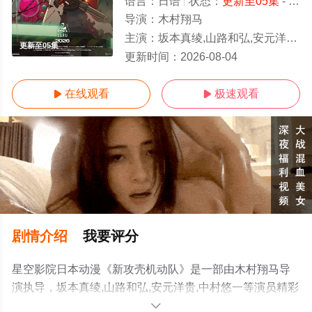
语言：
日语
状态：
更新至05集
- 免费在线观看
导演：
木村翔马
主演：
坂本真绫,山路和弘,安元洋贵,中村悠一
更新至05集
更新时间：
2026-08-04
在线观看
极速观看


剧情介绍
我要评分
星空影院日本动漫《新攻壳机动队》是一部由木村翔马导
演执导，坂本真绫,山路和弘,安元洋贵,中村悠一等演员精彩
演绎的日本动漫，手机免费观看高清未删减完整版动漫全
