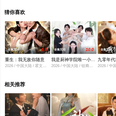
高清未删减完整版电视剧全集就上星空电影网，更多相关
信息可移步至豆瓣电视剧、电视猫或剧情网等平台了解。
猜你喜欢
6.0
10.0
全集完结
全集完结
全集完结
重生：我无敌你随意
我是厨神学院唯一小师妹3
九零年代
2026 / 中国大陆 / 霍文琦&李文瑞&潘玉瑶
2026 / 中国大陆 / 钮裔诺＆杨智媛
2026 /
相关推荐