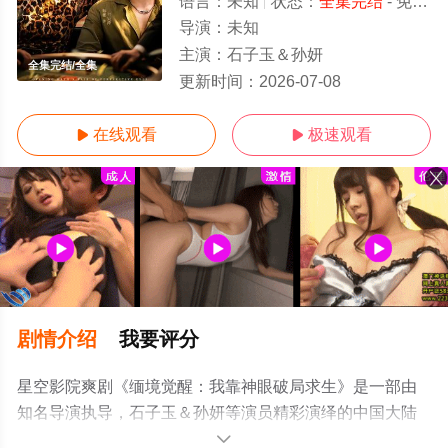
语言：
未知
状态：
全集完结
- 免费在线观看
导演：
未知
主演：
石子玉＆孙妍
全集完结/全集
更新时间：
2026-07-08
在线观看
极速观看


剧情介绍
我要评分
星空影院爽剧《缅境觉醒：我靠神眼破局求生》是一部由
知名导演执导，石子玉＆孙妍等演员精彩演绎的中国大陆
电视剧，大结局剧情已揭晓（全集完结），手机免费观看
