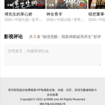
6.0
6.0
全集
全集
全集
傅先生的掌心娇
神女青岑
错把董事
2026 / 中国大陆 / 吴宇航＆郑千亦
2026 / 中国大陆 / 李芮峤＆张媛媛
2026 /
影视评论
共
0
条 “缅境觉醒：我靠神眼破局求生” 影评
星空影院
提供免费最新VIP电视剧全集、动漫、综艺、高清无删减电影大
全在线看
Copyright © 2022 ac5688.com All Rights Reserved
津ICP备20220681号