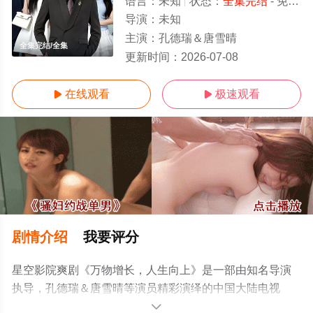
语言：
未知
状态：
全集完结
- 免费在线观看
导演：
未知
主演：
孔德瑞＆唐雪晴
全集完结/全集
更新时间：
2026-07-08
在线观看
极速观看


剧情介绍
我要评分
星空影院爽剧《万物增长，人生向上》是一部由知名导演
执导，孔德瑞＆唐雪晴等演员精彩演绎的中国大陆电视
剧，大结局剧情已揭晓（全集完结），手机免费观看高清
