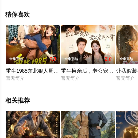
未删减完整版电视剧全集就上星空电影网，更多相关信息
可移步至豆瓣电视剧、电视猫或剧情网等平台了解。
猜你喜欢
7.0
2.0
全集完结
全集完结
全集完结
重生1985东北狠人周东北
重生换亲后，老公宠我入骨
让我假装
暂无简介
暂无简介
暂无简介
相关推荐