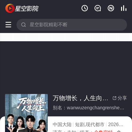






万物增长，人生向上(全集)
分享

别名：wanwuzengchangrenshengxiangshang
中国大陆
短剧,现代都市
2026
8.0