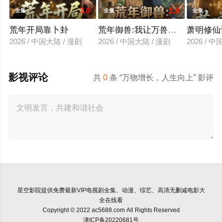
3.0
1.0
全集
全集
全集
荒年开局靠卜卦
荒年御兽:我让万兽为我囤粮第三
萧明修仙
2026 / 中国大陆 / 漫剧
2026 / 中国大陆 / 漫剧
2026 / 
影视评论
共
0
条 “万物增长，人生向上” 影评
星空影院
提供免费最新VIP电视剧全集、动漫、综艺、高清无删减电影大
全在线看
Copyright © 2022 ac5688.com All Rights Reserved
津ICP备20220681号