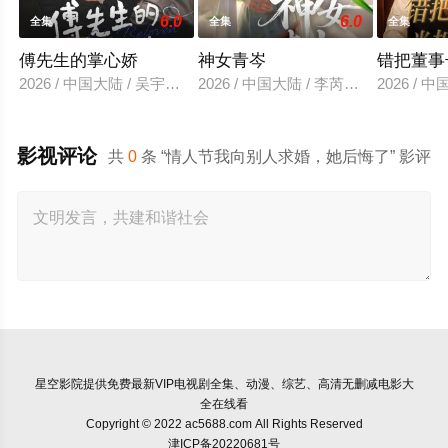
6.0
6.0
全集
全集
全集
傅先生的掌心娇
神女青岑
错把董事
2026 / 中国大陆 / 吴宇航＆郑千亦
2026 / 中国大陆 / 李芮峤＆张媛媛
2026 /
影视评论
共
0
条 “情人节我向别人求婚，她后悔了” 影评
星空影院
提供免费最新VIP电视剧全集、动漫、综艺、高清无删减电影大
全在线看
Copyright © 2022 ac5688.com All Rights Reserved
津ICP备20220681号