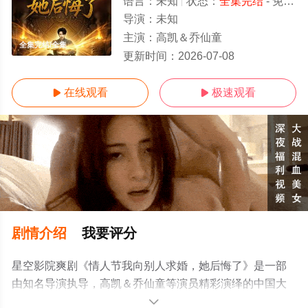
语言：
未知
状态：
全集完结
- 免费在线观看
导演：
未知
主演：
高凯＆乔仙童
全集完结/全集
更新时间：
2026-07-08
在线观看
极速观看


剧情介绍
我要评分
星空影院爽剧《情人节我向别人求婚，她后悔了》是一部
由知名导演执导，高凯＆乔仙童等演员精彩演绎的中国大
陆电视剧，大结局剧情已揭晓（全集完结），手机免费观
