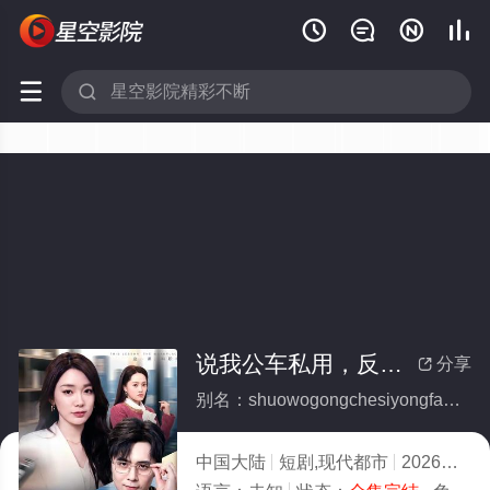






说我公车私用，反手让公司给我交房租(全集)
分享

别名：shuowogongchesiyongfanshouranggongsigeiwojiaofangzu
中国大陆
短剧,现代都市
2026
10.0