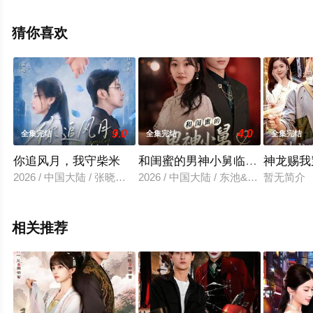
免费观看高清未删减完整版电视剧全集就上星空电影网，
更多相关信息可移步至豆瓣电视剧、电视猫或剧情网等平
猜你喜欢
台了解。
9.0
4.0
全集完结
全集完结
全集完结
你追风月，我守柴米
和闺蜜的男神小舅临时同居了
神龙赐我
2026 / 中国大陆 / 张晓楠&周航
2026 / 中国大陆 / 东池&郝世程
暂无简介
相关推荐