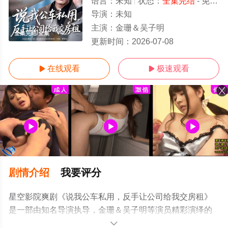
语言：
未知
状态：
全集完结
- 免费在线观看
导演：
未知
主演：
金珊＆吴子明
全集完结/全集
更新时间：
2026-07-08
在线观看
极速观看


剧情介绍
我要评分
星空影院爽剧《说我公车私用，反手让公司给我交房租》
是一部由知名导演执导，金珊＆吴子明等演员精彩演绎的
中国大陆电视剧，大结局剧情已揭晓（全集完结），手机
