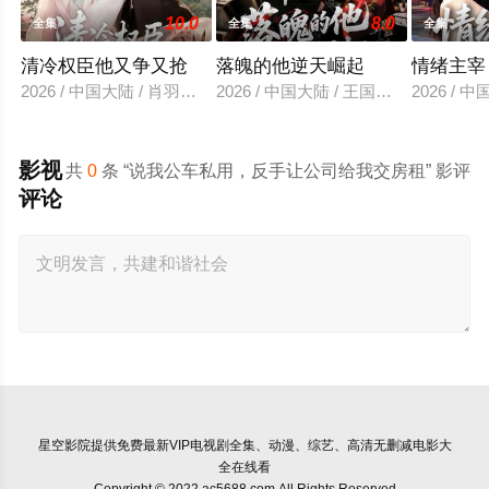
10.0
8.0
全集
全集
全集
清冷权臣他又争又抢
落魄的他逆天崛起
情绪主宰
2026 / 中国大陆 / 肖羽凯＆林一允
2026 / 中国大陆 / 王国豪杰＆诗语＆
2026 /
影视
共
0
条 “说我公车私用，反手让公司给我交房租” 影评
评论
星空影院
提供免费最新VIP电视剧全集、动漫、综艺、高清无删减电影大
全在线看
Copyright © 2022 ac5688.com All Rights Reserved