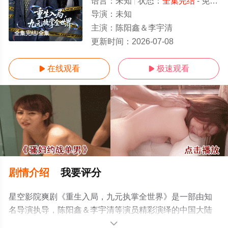
语言：
未知
状态：
全集完结
- 免费在线观看
导演：
未知
主演：
陈阳鑫＆李宇清
全集完结/全集
更新时间：
2026-07-08
在线观看
极速观看


剧情介绍
我要评分
星空影院爽剧《重生入局，九元执掌全世界》是一部由知
名导演执导，陈阳鑫＆李宇清等演员精彩演绎的中国大陆
电视剧，大结局剧情已揭晓（全集完结），手机免费观看
