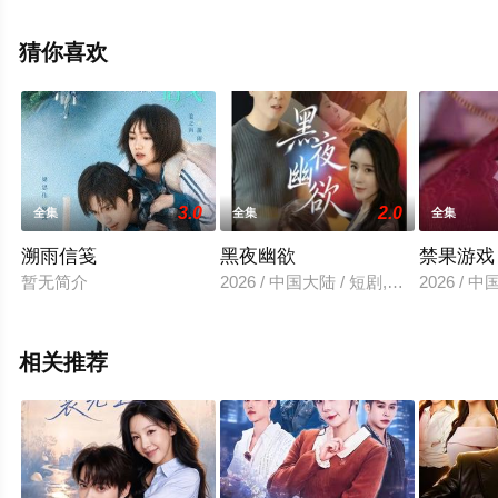
高清未删减完整版电视剧全集就上星空电影网，更多相关
信息可移步至豆瓣电视剧、电视猫或剧情网等平台了解。
猜你喜欢
3.0
2.0
全集
全集
全集
溯雨信笺
黑夜幽欲
禁果游戏
暂无简介
2026 / 中国大陆 / 短剧,擦边短
2026 / 
相关推荐