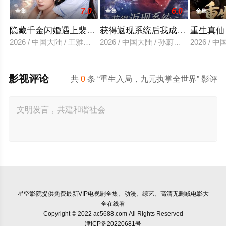
7.0
6.0
全集
全集
全集
隐藏千金闪婚遇上裴先生
获得返现系统后我成了万人迷
重生真仙
2026 / 中国大陆 / 王雅清＆朱城玮
2026 / 中国大陆 / 孙蔚琳＆魏胜奇
2026 /
影视评论
共
0
条 “重生入局，九元执掌全世界” 影评
星空影院
提供免费最新VIP电视剧全集、动漫、综艺、高清无删减电影大
全在线看
Copyright © 2022 ac5688.com All Rights Reserved
津ICP备20220681号