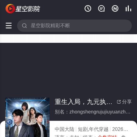






重生入局，九元执掌全世界(全集)
分享

别名：zhongshengrujujiuyuanzhizhangquanshijie
中国大陆
短剧,年代穿越
2026
6.0