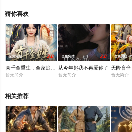
未删减完整版电视剧全集就上星空电影网，更多相关信息
可移步至豆瓣电视剧、电视猫或剧情网等平台了解。
猜你喜欢
2.0
2.0
全集完结
全集完结
全集完结
真千金重生，全家追悔莫及
从今年起我不再爱你了
天降盲盒
暂无简介
暂无简介
暂无简介
相关推荐