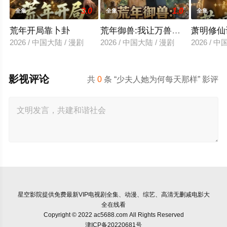
3.0
1.0
全集
全集
全集
荒年开局靠卜卦
荒年御兽:我让万兽为我囤粮第三
萧明修仙
2026 / 中国大陆 / 漫剧
2026 / 中国大陆 / 漫剧
2026 / 
影视评论
共
0
条 “少夫人她为何每天那样” 影评
星空影院
提供免费最新VIP电视剧全集、动漫、综艺、高清无删减电影大
全在线看
Copyright © 2022 ac5688.com All Rights Reserved
津ICP备20220681号