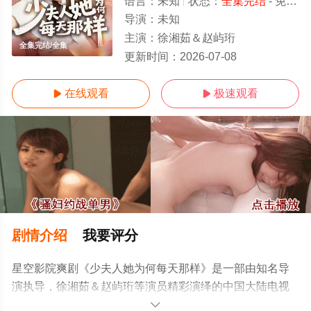
语言：
未知
状态：
全集完结
- 免费在线观看
导演：
未知
主演：
徐湘茹＆赵屿珩
全集完结/全集
更新时间：
2026-07-08
在线观看
极速观看


剧情介绍
我要评分
星空影院爽剧《少夫人她为何每天那样》是一部由知名导
演执导，徐湘茹＆赵屿珩等演员精彩演绎的中国大陆电视
剧，大结局剧情已揭晓（全集完结），手机免费观看高清
