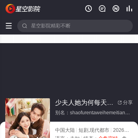






少夫人她为何每天那样(全集)
分享

别名：shaofurentaweihemeitiannayang
中国大陆
短剧,现代都市
2026
4.0