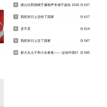
妖绳，迷魂阵伺候，我锅呢？
爆表鬼剑士，被隐藏的幕后反派赛丽亚施法变成哥布林，为了恢复身
德云社郭德纲于谦相声专场宁波站 2026
637
6

我把末日上交给了国家
627
7

灵不灵
619
8

0
我把末日上交了国家
587
9

新大头儿子和小头爸爸—— 运动中国行
585
10

少爷身上。从此以双武魂之
，穿越到武魂未觉醒的“废物”林家大少爷身上。从此以双武魂之
目标——成为绝顶高手。从此不断的修行及挑战。十八岁时，集合了一帮并肩