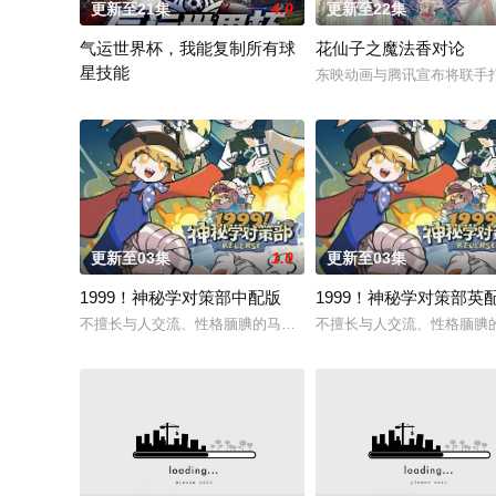
更新至21集
4.0
更新至22集
气运世界杯，我能复制所有球
花仙子之魔法香对论
星技能
东映动画与腾讯宣布将联手
平行世界，足球胜负直接绑定国运。Z国连年战败，国运衰微，民
更新至03集
1.0
更新至03集
1999！神秘学对策部中配版
1999！神秘学对策部英
不擅长与人交流、性格腼腆的马库斯在一场乌龙中意外成为了“神
不擅长与人交流、性格腼腆