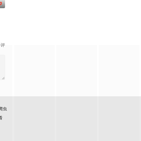
0
影评
爬虫
看