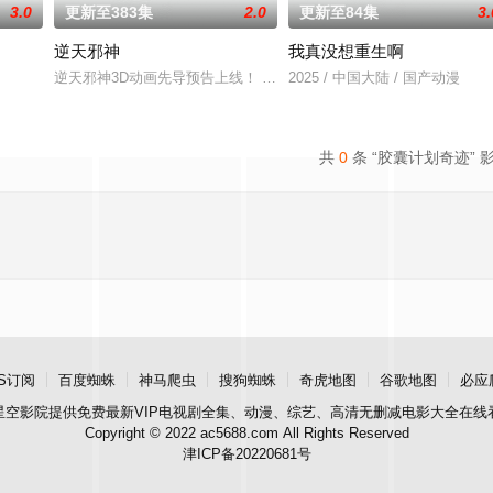
3.0
更新至383集
2.0
更新至84集
3.
逆天邪神
我真没想重生啊
逆天邪神3D动画先导预告上线！ 掌天毒之珠，承邪神之血
2025 / 中国大陆 / 国产动漫
共
0
条 “胶囊计划奇迹” 
S订阅
百度蜘蛛
神马爬虫
搜狗蜘蛛
奇虎地图
谷歌地图
必应
星空影院
提供免费最新VIP电视剧全集、动漫、综艺、高清无删减电影大全在线
Copyright © 2022 ac5688.com All Rights Reserved
津ICP备20220681号