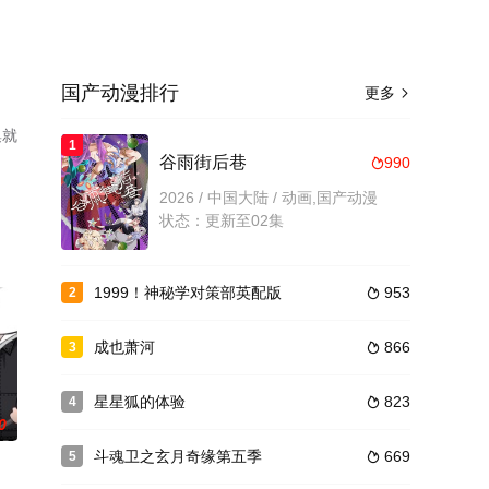
国产动漫排行
更多

集就
1
谷雨街后巷
990

2026 / 中国大陆 / 动画,国产动漫
状态：更新至02集
1999！神秘学对策部英配版
953
2

成也萧河
866
3

星星狐的体验
823
4

0
斗魂卫之玄月奇缘第五季
669
5
