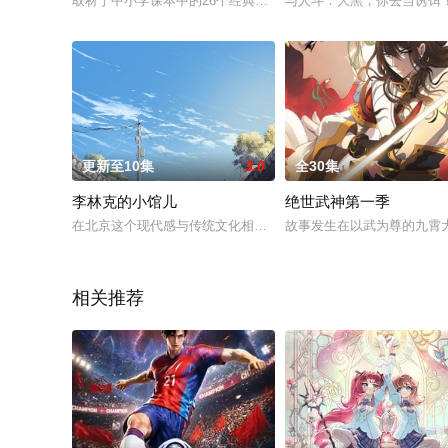
取材于中小学课本中的26个经典党史和伟人故事，深入挖掘老一
与人斗：大黑，你去当诱饵
更新至10集
3.0
全30集
李林克的小馆儿
绝世武神第一季
在北京这个现代感与传统文化相互呼应、充满着机遇与压力的城市
故事发生在以武为尊的九霄
相关推荐