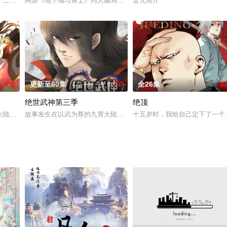
辈无产阶级者的精神。
！二驴，你踹他屁股，我敲他后脑勺！与妖斗：大黑，五步倒三倍量！二驴，捆
网游《地下城与勇士》同人脑洞泡面番。主角本是战（氪）力（金）
暂无简介
6.0
更新至60集
7.0
全26集
3.
绝世武神第三季
绝顶
，落座在CBD脚下一条安静的胡同里的小馆儿，就是那个让多种元素
大陆，讲述了现代学生林枫，因为一场车祸，穿越到武魂未觉醒的“废物”林家大
故事发生在以武为尊的九霄大陆，讲述了现代学生林枫，因为一场车祸
十五岁时，我给自己定下了一个