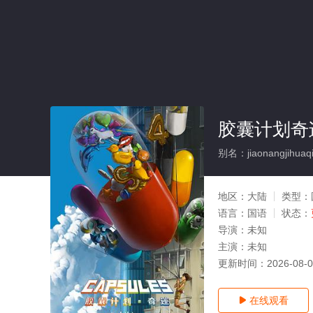
胶囊计划奇
别名：jiaonangjihuaqij
地区：
大陆
类型：
语言：
国语
状态：
导演：
未知
主演：
未知
更新时间：
2026-08-
在线观看
