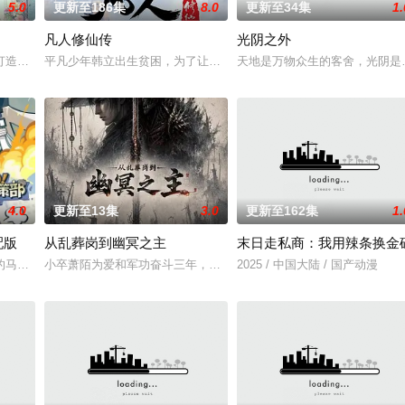
5.0
更新至186集
8.0
更新至34集
1.
凡人修仙传
光阴之外
打造『花仙子』全新动画 新作将继承经典、结合潮流、呈现崭新的花仙子世界
平凡少年韩立出生贫困，为了让家人过上更好的生活，自愿前去七玄
天地是万物众生的客舍，光阴是
生凋敝。穿越成国足替补的林锋绑定“球星技能复刻”系统，可复制众
4.0
更新至13集
3.0
更新至162集
1.
配版
从乱葬岗到幽冥之主
末日走私商：我用辣条换金
秘学事件对策部”的负责人。面对星锑、兔毛手袋等一众行事乖张、性
的马库斯在一场乌龙中意外成为了“神秘学事件对策部”的负责人。面对星锑、兔
小卒萧陌为爱和军功奋斗三年，却被恋人柳莺儿与将军之子赵昊联手背
2025 / 中国大陆 / 国产动漫