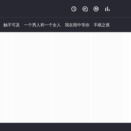




触不可及
一个男人和一个女人
我在雨中等你
不眠之夜