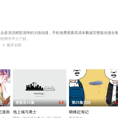
，众多演员精彩演绎的大陆动漫，手机免费观看高清未删减完整版动漫全
剧情网等平台了解。
展开全部

7.0
更新至10集
3.0
第25集完结
9.
态漫画
地上城与勇士
晓峰赶海记