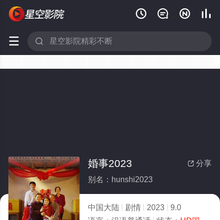






婚事2023
分享

别名：hunshi2023
中国大陆
剧情
2023
9.0