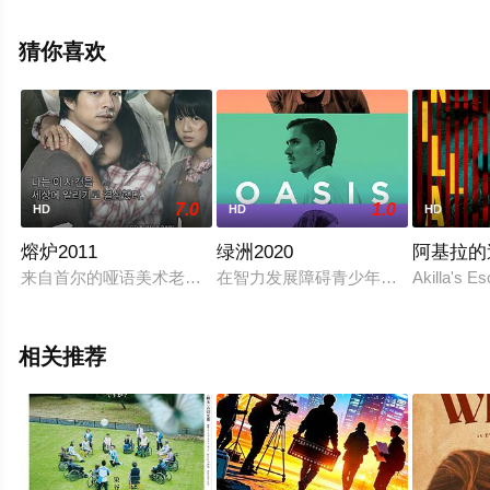
相关信息可移步至豆瓣电影、电视猫或剧情网等平台了
解。
猜你喜欢
7.0
1.0
HD
HD
HD
熔炉2011
绿洲2020
阿基拉的
来自首尔的哑语美术老师仁浩（孔宥 饰）来到雾津，应聘慈爱
在智力发展障碍青少年疗护中心里，玛利亚
Akilla's E
相关推荐