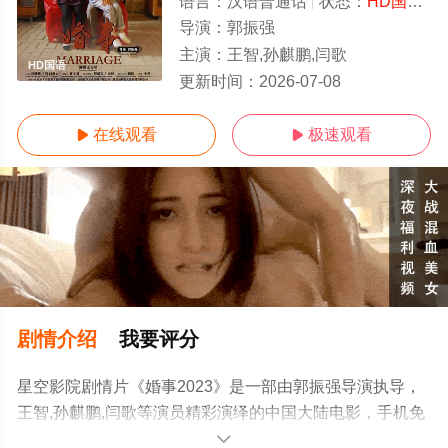
语言：
汉语普通话
状态：
HD国语/高清
导演：
郭振强
主演：
王智,孙麒鹏,闫歌
HD国语
更新时间：
2026-07-08
在线观看
极速观看


剧情介绍
我要评分
星空影院剧情片《婚事2023》是一部由郭振强导演执导，
王智,孙麒鹏,闫歌等演员精彩演绎的中国大陆电影，手机免
费观看高清未删减完整版电影大全就上星空电影网，更多
