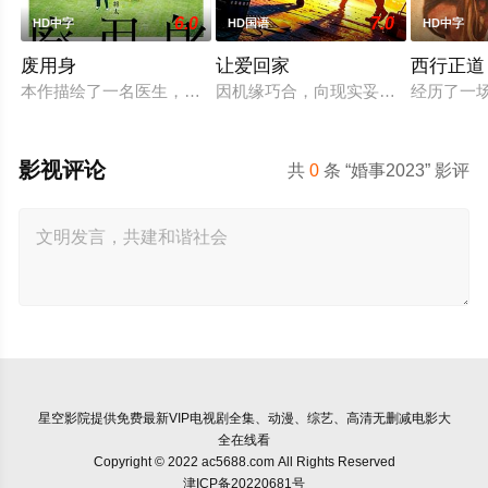
6.0
7.0
HD中字
HD国语
HD中字
废用身
让爱回家
西行正道
本作描绘了一名医生，因一种围绕“废用身”——因瘫痪等原因已
因机缘巧合，向现实妥协的导演朱达
经历了一
影视评论
共
0
条 “婚事2023” 影评
星空影院
提供免费最新VIP电视剧全集、动漫、综艺、高清无删减电影大
全在线看
Copyright © 2022 ac5688.com All Rights Reserved
津ICP备20220681号