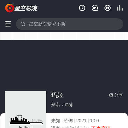






玛姬
分享

别名：maji
未知
恐怖
2021
10.0