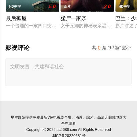
5.0
2.0
HD中字
正片
HD中字
最后孤屋
猛尸一家亲
巴兰：少
一个普通的一家四口突遭诡异变故，被困在自家房屋中超过 100
女子瓦娜的神秘表亲温思罗普突然仓
影片讲述
影视评论
共
0
条 “玛姬” 影评
星空影院
提供免费最新VIP电视剧全集、动漫、综艺、高清无删减电影大
全在线看
Copyright © 2022 ac5688.com All Rights Reserved
津ICP备20220681号