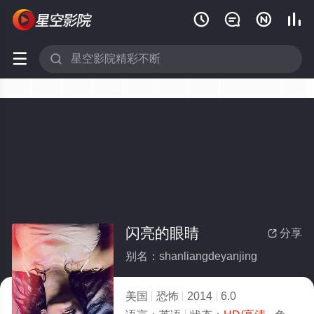






闪亮的眼睛
分享

别名：shanliangdeyanjing
美国
恐怖
2014
6.0