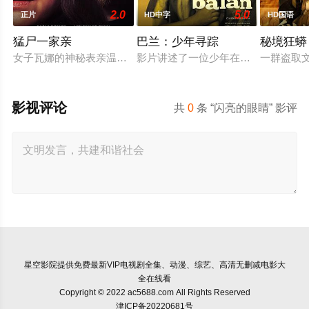
2.0
5.0
正片
HD中字
HD国语
猛尸一家亲
巴兰：少年寻踪
秘境狂蟒
女子瓦娜的神秘表亲温思罗普突然仓皇登门，身后还跟着一个来
影片讲述了一位少年在动荡的童年中
一群盗取
影视评论
共
0
条 “闪亮的眼睛” 影评
星空影院
提供免费最新VIP电视剧全集、动漫、综艺、高清无删减电影大
全在线看
Copyright © 2022 ac5688.com All Rights Reserved
津ICP备20220681号