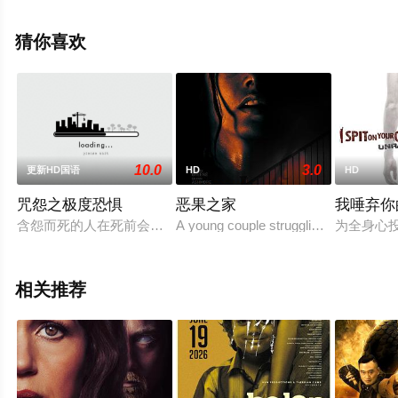
手机免费观看高清未删减完整版电影大全就上星空电影
网，更多相关信息可移步至豆瓣电影、电视猫或剧情网等
猜你喜欢
平台了解。
10.0
3.0
更新HD国语
HD
HD
咒怨之极度恐惧
恶果之家
我唾弃你的
含怨而死的人在死前会立下诅咒，在其生前的居所积聚冲天怨气
A young couple struggling to stay toge
为全身心投
相关推荐