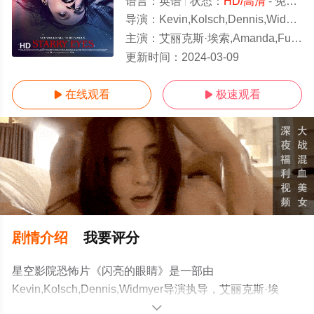
语言：
英语
状态：
HD/高清
- 免费在线观看
导演：
Kevin,Kolsch,Dennis,Widmyer
主演：
艾丽克斯·埃索,Amanda,Fuller,诺阿·西甘
HD
更新时间：
2024-03-09
在线观看
极速观看


剧情介绍
我要评分
星空影院恐怖片《闪亮的眼睛》是一部由
Kevin,Kolsch,Dennis,Widmyer导演执导，艾丽克斯·埃
索,Amanda,Fuller,诺阿·西甘等演员精彩演绎的美国电影，
