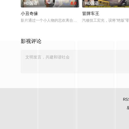
HD国语
8.0
HD国语
小丑奇缘
冒牌车王
影片通过一个小人物的悲欢离合，宣扬了树立正确的恋爱观生活
汽修技工宏光，误将“绝版
影视评论
RS