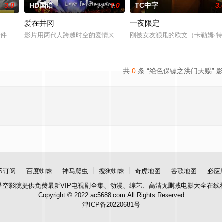
3.0
HD国语
7.0
TC中字
3.
爱在井冈
一夜限定
观的必要性，鞭挞了追金，虚荣等错误的观念，让人在捧腹之余感受到人
”零件遗落盲女薛薇薇家中，为了找回丢失的东西，宏光无意中伪装成车王与薇薇
影片用两代人跨越时空的爱情来演绎吉安老区人民的创业故事、幸福
刚被女友狠甩的欧文（卡勒姆·特
共
0
条 “绝色保镖之洪门天赐” 
S订阅
百度蜘蛛
神马爬虫
搜狗蜘蛛
奇虎地图
谷歌地图
必应
星空影院
提供免费最新VIP电视剧全集、动漫、综艺、高清无删减电影大全在线
Copyright © 2022 ac5688.com All Rights Reserved
津ICP备20220681号