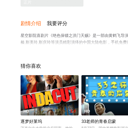
正片
剧情介绍
我要评分
星空影院喜剧片《绝色保镖之洪门天赐》是一部由黄鹤飞导演执导，
榛,靳美玲,靳庆玲等演员精彩演绎的中国大陆电影，手机免
瓣电影、电视猫或剧情网等平台了解。
猜你喜欢
HD
3.0
HD
逐梦好莱坞
33老师的青春启蒙