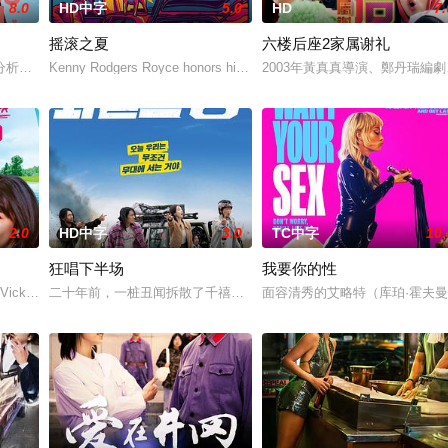
8.0
HD中字
5.0
HD
7.
摇滚之夏
六楼后座2家属谢礼
分析师，如今陷入财务困境，她答应为挚友雅斯敏牵线搭桥，为她安排相亲。原
Kenny Rodgers Royce honors his late mother's legacy by f
2003年黃真真導演、鄭丹瑞編劇
2.0
HD中字
3.0
TC中字
10.
狂唱下半场
我要你的性
”，步步为营接近倔强女医生李梦（李萌萌 饰）。他算计利益得失
 Vicky (Julia Novohradsky) und Le
二十年前，一桩丑闻拆散了千禧年初期当红的韩国流行三人团体。如
面容清秀的艾略特（库珀·霍夫曼 Co