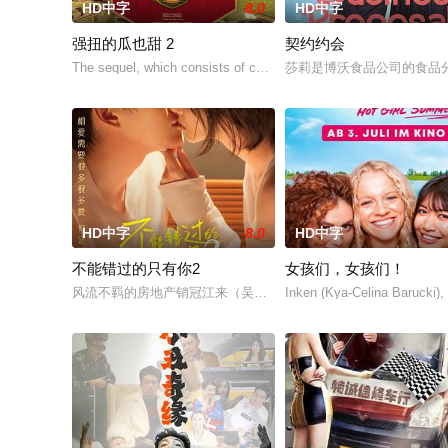
HD中字
8.0
HD中字
强扭的瓜也甜 2
契约约会
The sequel, which consists of consecutive events following t
莎莉是博沃食品公司的食品
HD中字
8.0
HD中字
不能错过的只有你2
女孩们，女孩们！
风流不羁的房地产销冠江来（吴翊歌 饰），为利益化身“深情画家
Inken (Kya-Celina Barucki),