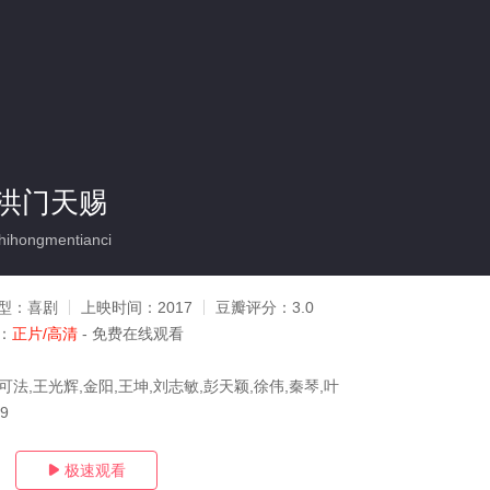
洪门天赐
ihongmentianci
型：
喜剧
上映时间：
2017
豆瓣评分：
3.0
：
正片/高清
- 免费在线观看
可法,王光辉,金阳,王坤,刘志敏,彭天颖,徐伟,秦琴,叶
09
极速观看
