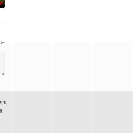
0
进行交往，一场错位的爱情
故事、追梦故事。脱贫不松劲，致富再出发。虽然父亲曾在家乡遭到
纳 饰）和满怀浪漫情怀和希望的艾莉（莫妮卡·巴巴罗 饰）或许是这座城市里
影评
爬虫
看