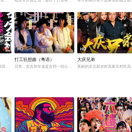
剧本的天赋来自己的电影工作室帮忙，但是一心想要闯进好莱坞的迈克尔
论类脱口秀节目《奇爱博士讲电影》正式上线《奇爱博士讲电影》是一档以专业
祖皇帝开国之后，册封十八名有功之臣为“保龙一族”，其称号世代沿
本片的制作班子是著名的独立制作影
2.0
HD
1.0
HD
3.
打工狂想曲（粤语）
大庆兄弟
穿着的一套名貴西裝，但拥有着灵敏的味觉与嗅觉，对美食无抵抗力迷失
根田真男进入黑井系统公司工作，他曾经中途退学窝在家中啃老，后自学编程并
贝奇，安吉和辛迪是在同一间公司里工作的同事，私底下三个姑娘亦
美丽的东北新农村高家庄村民高