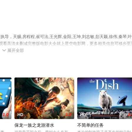
天赐,房程程,崔可法,王光辉,金阳,王坤,刘志敏,彭天颖,徐伟,秦琴,叶
费观看高清未删减完整版电影大全就上星空电影网，更多相关信息可移步至
展开全部

1.0
HD
3.0
HD
2.
保龙一族之龙游潜水
不简单的任务