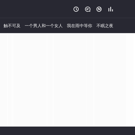




触不可及
一个男人和一个女人
我在雨中等你
不眠之夜