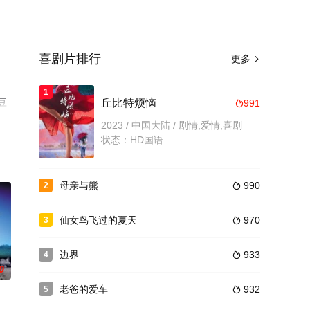
喜剧片排行
更多

1
豆
丘比特烦恼
991

2023 / 中国大陆 / 剧情,爱情,喜剧
状态：HD国语
母亲与熊
990
2

仙女鸟飞过的夏天
970
3

边界
933
4

0
老爸的爱车
932
5
