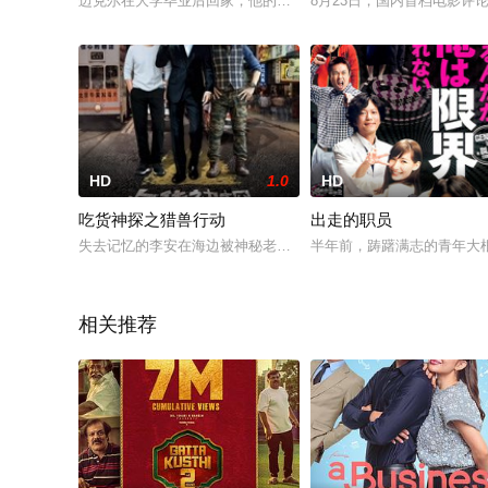
迈克尔在大学毕业后回家，他的舅舅劳伦斯希望他能运用自己写
8月23日，国内首档电影评
HD
1.0
HD
吃货神探之猎兽行动
出走的职员
失去记忆的李安在海边被神秘老人仁叔救起的時候，身上只剩下
半年前，踌躇满志的青年大
相关推荐