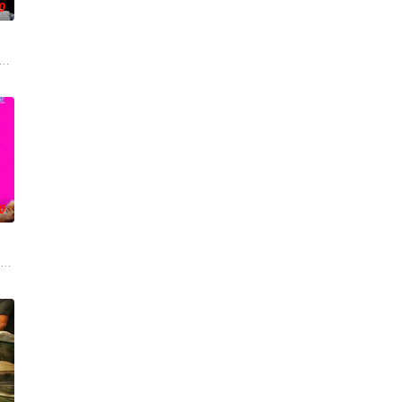
0
来，雅斯敏的约会对象是乌塔
的喜劇《六樓后座》拍出香港新一代的愛情面面觀，其中「Truth orDare」大
0
今，三人为了一场仅有一次的演出再度合体，前提是他们得克服接踵
oper Hoffman 饰）在著名艺术家艾丽卡·特蕾西（奥利维亚·王尔德 Oliv