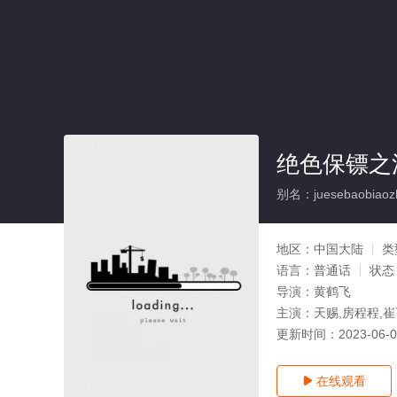
绝色保镖之
别名：juesebaobiaozh
地区：
中国大陆
类
语言：
普通话
状态
导演：
黄鹤飞
主演：
天赐,房程程,崔
更新时间：
2023-06-
在线观看
