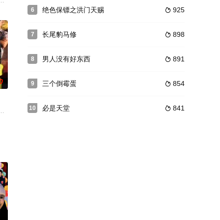
影评人视角出发，秉持“有
袭，承担守护皇室安危的使命百余年后，新任皇帝已即位不少时日
片《城堡》(“TheCastle”)的原班人马电影在澳大利亚公映以来，在影评界
绝色保镖之洪门天赐
925
6

长尾豹马修
898
7

男人没有好东西
891
8

0
三个倒霉蛋
854
9

必是天堂
841
10

拿到相关国家资格证书，从此
是感情十分要好的好友一次偶然中，三人在公司里捡到了一大袋钱，
大庆帮助一起务工的农民兄弟讨薪之路，又因与开发商王总是好兄弟而陷入两