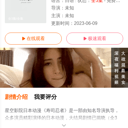
语言：
日语
状态：
全3集
- 免费在线观看
导演：
未知
主演：
未知
全3集/全集
更新时间：
2023-06-09
在线观看
极速观看


剧情介绍
我要评分
星空影院日本动漫《寿司忍者》是一部由知名导演执导，
众多演员精彩演绎的日本动漫，大结局剧情已揭晓（全3
集），手机免费观看高清未删减完整版动漫全集就上星空
