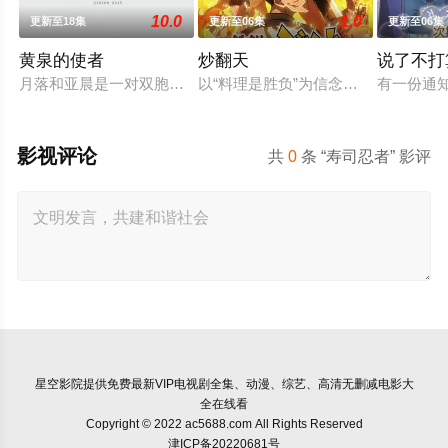
10.0
1.0
更新至18集
更新至06集
更新至06集
黄泉的使者
炒翻天
说了不打
月落和亚晨是一对双胞胎兄妹，他们在一个与世隔绝的深山小村落
以“料理是胜负”为信念、“中国菜霸
有一份通
影视评论
共
0
条 “寿司忍者” 影评
星空影院
提供免费最新VIP电视剧全集、动漫、综艺、高清无删减电影大
全在线看
Copyright © 2022 ac5688.com All Rights Reserved
津ICP备20220681号