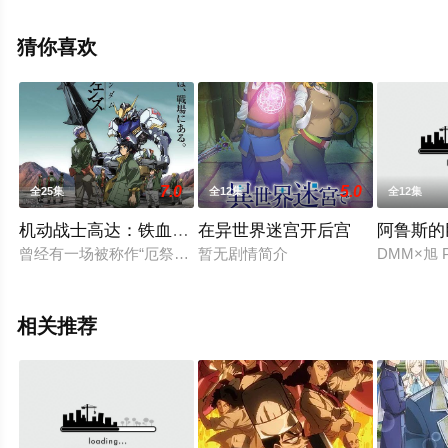
电影网，更多相关信息可移步至豆瓣动漫、电视猫或剧情
网等平台了解。
猜你喜欢
7.0
5.0
全25集
全12集
全12集
机动战士高达：铁血的奥尔芬斯
在异世界迷宫开后宫
阿鲁斯的
曾经有一场被称作“厄祭战”的大型战争。那场战争终结后过了大
暂无剧情简介
DMM×旭
相关推荐