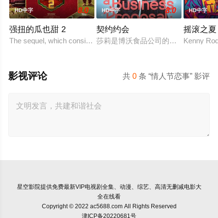
8.0
8.0
HD中字
HD中字
HD中字
强扭的瓜也甜 2
契约约会
摇滚之夏
The sequel, which consists of consecutive events following t
莎莉是博沃食品公司的食品分析师，
Kenny Rodg
影视评论
共
0
条 “情人节恋事” 影评
星空影院
提供免费最新VIP电视剧全集、动漫、综艺、高清无删减电影大
全在线看
Copyright © 2022 ac5688.com All Rights Reserved
津ICP备20220681号