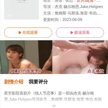
语言：
英语
状态：
正片/高清
- 免费在线观看
导演：
杰克·赫尔格恩,Jake,Helgren
主演：
詹姆斯·马斯洛,海雷·韦伯,布丽特妮·安德伍德
正片
更新时间：
2023-06-09
在线观看
极速观看


剧情介绍
我要评分
星空影院喜剧片《情人节恋事》是一部由杰克·赫尔格
恩,Jake,Helgren导演执导，詹姆斯·马斯洛,海雷·韦伯,布丽
特妮·安德伍德等演员精彩演绎的美国电影，手机免费观看
