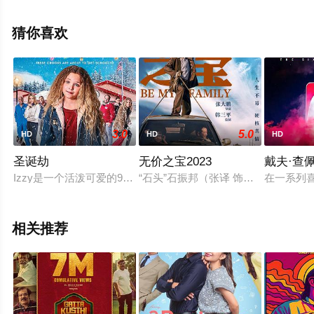
高清未删减完整版电影大全就上星空电影网，更多相关信
息可移步至豆瓣电影、电视猫或剧情网等平台了解。
猜你喜欢
3.0
5.0
HD
HD
HD
圣诞劫
无价之宝2023
戴夫·查
Izzy是一个活泼可爱的9岁小女孩。因为安排失误，工作繁忙
“石头”石振邦（张译 饰）和杨武（
在一系列
相关推荐