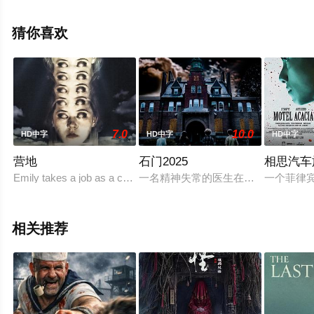
斯鲁,埃拉·巴林斯卡,布丽娜·莱恩,杰西·加伯,贝琪·勃兰特,阿
曼达·亚罗斯,Lynhthy·Nguyen·Lynhthy·Nguyen等演员精彩
猜你喜欢
演绎的美国电影，手机免费观看高清未删减完整版电影大
全就上星空电影网，更多相关信息可移步至豆瓣电影、电
视猫或剧情网等平台了解。
7.0
10.0
HD中字
HD中字
HD中字
营地
石门2025
相思汽车
Emily takes a job as a counselor at a summer camp and finds
一名精神失常的医生在州立医院谋杀
一个菲律
相关推荐