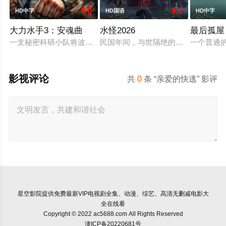
9.0
5.0
HD中字
HD国语
HD中字
大力水手3：安魂曲
水怪2026
最后孤屋
一支秘密科研小队将波派囚禁在地下军事基地，试图驯化并利用
民国年间，与世隔绝的怪水村被湖中“
一个普通
影视评论
共
0
条 “亲爱的快逃” 影评
星空影院
提供免费最新VIP电视剧全集、动漫、综艺、高清无删减电影大
全在线看
Copyright © 2022 ac5688.com All Rights Reserved
津ICP备20220681号