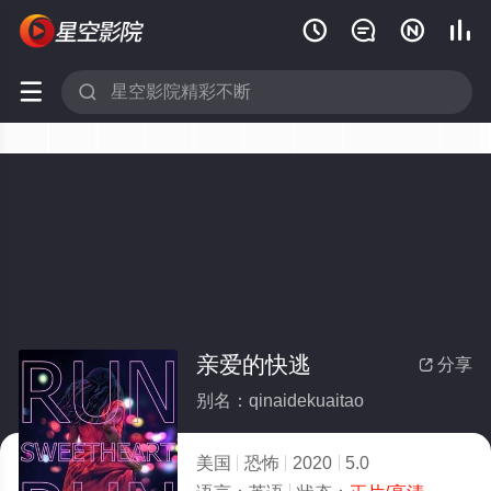






亲爱的快逃
分享

别名：qinaidekuaitao
美国
恐怖
2020
5.0