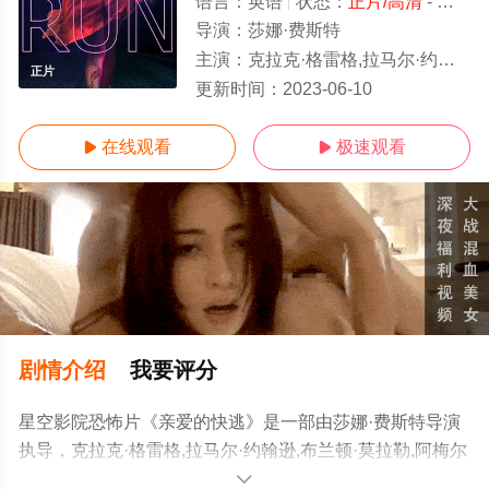
语言：
英语
状态：
正片/高清
- 免费在线观看
导演：
莎娜·费斯特
主演：
克拉克·格雷格,拉马尔·约翰逊,布兰顿·莫拉勒,阿梅尔·艾米恩,马克·可
正片
更新时间：
2023-06-10
在线观看
极速观看


剧情介绍
我要评分
星空影院恐怖片《亲爱的快逃》是一部由莎娜·费斯特导演
执导，克拉克·格雷格,拉马尔·约翰逊,布兰顿·莫拉勒,阿梅尔
·艾米恩,马克·可汗,皮鲁·埃斯贝克,戴奥·奥柯奈伊,索瑞·安达
