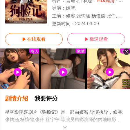
语言：
普通话
状态：
HD/高清
- 免费在线观看
导演：
姬智,
主演：
修睿,张钧涵,杨镜儒,张仟,徐宇宁,
HD
更新时间：
2024-03-09
在线观看
极速观看


剧情介绍
我要评分
星空影院喜剧片《狗脸记》是一部由姬智,导演执导，修睿,
张钧涵,杨镜儒,张仟,徐宇宁,等演员精彩演绎的内地电影，
手机免费观看高清未删减完整版电影大全就上星空电影
