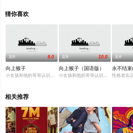
网，更多相关信息可移步至豆瓣电影、电视猫或剧情网等
平台了解。
猜你喜欢
9.0
10.0
正片
正片
正片
向上猴子
向上猴子（国语版）
永不结束
小女孩和他的哥哥认识了一只有趣的会说话的猴子，这只猴子在
小女孩和他的哥哥认识了一只有趣的
性格老实
相关推荐