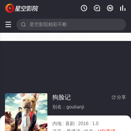






狗脸记
分享

别名：goulianji
内地
喜剧
2016
1.0