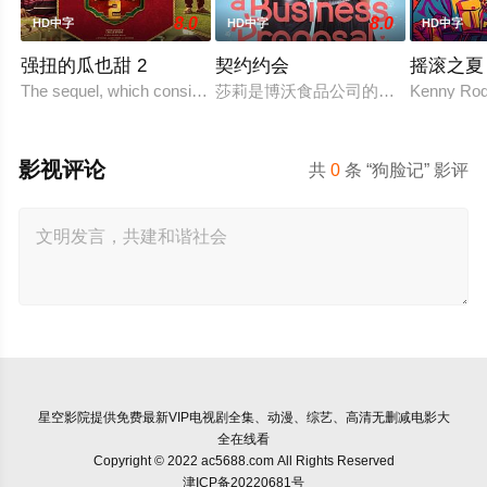
8.0
8.0
HD中字
HD中字
HD中字
强扭的瓜也甜 2
契约约会
摇滚之夏
The sequel, which consists of consecutive events following t
莎莉是博沃食品公司的食品分析师，
Kenny Rodg
影视评论
共
0
条 “狗脸记” 影评
星空影院
提供免费最新VIP电视剧全集、动漫、综艺、高清无删减电影大
全在线看
Copyright © 2022 ac5688.com All Rights Reserved
津ICP备20220681号