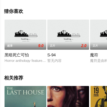
信息可移步至豆瓣电影、电视猫或剧情网等平台了解。
猜你喜欢
9.0
2.0
超清
正片
正片
黑暗死亡可怕
S-94
魔符
Horror anthology feature film prised of a pilation of shorts
暂无内容
魔符是由科
相关推荐