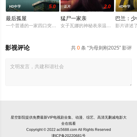
5.0
2.0
HD中字
正片
HD中字
最后孤屋
猛尸一家亲
巴兰：少
一个普通的一家四口突遭诡异变故，被困在自家房屋中超过 100
女子瓦娜的神秘表亲温思罗普突然仓
影片讲述
影视评论
共
0
条 “为母则刚2025” 影评
星空影院
提供免费最新VIP电视剧全集、动漫、综艺、高清无删减电影大
全在线看
Copyright © 2022 ac5688.com All Rights Reserved
津ICP备20220681号