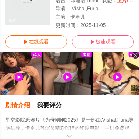
语言：
印地语 Hindi
状态：
正片/高清
导演：
,Vishal,Furia
主演：
卡卓儿
正片
更新时间：
2025-11-05
在线观看
极速观看


剧情介绍
我要评分
星空影院恐怖片《为母则刚2025》是一部由,Vishal,Furia导
演执导，卡卓儿等演员精彩演绎的印度电影，手机免费观
看高清未删减完整版电影大全就上星空电影网，更多相关
