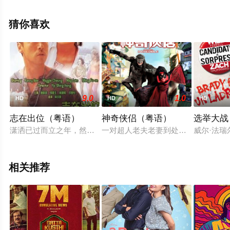
初,Catherine,De,Seve,Fanny,Lavoie,Kÿlla,Lefrançois,Muriel,D
等演员精彩演绎的加拿大电影，手机免费观看高清未删减
猜你喜欢
完整版电影大全就上星空电影网，更多相关信息可移步至
豆瓣电影、电视猫或剧情网等平台了解。
9.0
1.0
HD
HD
HD
志在出位（粤语）
神奇侠侣（粤语）
选举大战
潇洒已过而立之年，然而终日只同一班狐朋消磨，做事颠倒，没有
一对超人老夫老妻到处为生活寻找“刺
威尔·法
相关推荐