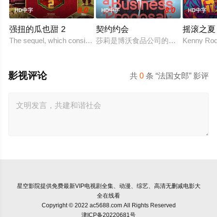
8.0
8.0
HD中字
HD中字
HD中字
强扭的瓜也甜 2
契约约会
摇滚之夏
The sequel, which consists of consecutive events following t
莎莉是博沃食品公司的食品分析师，
Kenny Rodg
影视评论
共
0
条 “法国女郎” 影评
星空影院
提供免费最新VIP电视剧全集、动漫、综艺、高清无删减电影大
全在线看
Copyright © 2022 ac5688.com All Rights Reserved
津ICP备20220681号