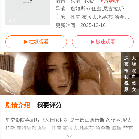
语言：
英语
状态：
正片/高清
- 免费在线观看
导演：
詹姆斯·A·伍兹,尼古拉斯·莱特
主演：
扎克·布拉夫,凡妮莎·哈金斯,威廉·菲克纳,夏洛特·奥宾,伊夫林·布洛初
正片
更新时间：
2025-12-16
在线观看
极速观看


剧情介绍
我要评分
星空影院喜剧片《法国女郎》是一部由詹姆斯·A·伍兹,尼古
拉斯·莱特导演执导，扎克·布拉夫,凡妮莎·哈金斯,威廉·菲克
纳,夏洛特·奥宾,伊夫林·布洛
