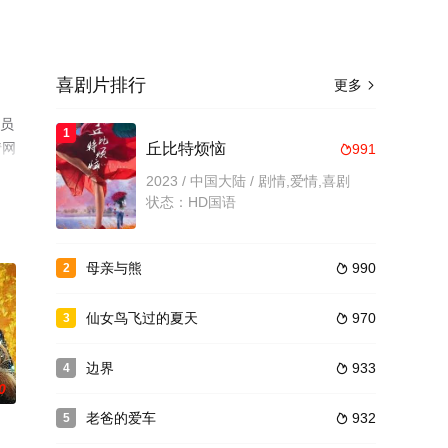
喜剧片排行
更多

演员
1
情网
丘比特烦恼
991

2023 / 中国大陆 / 剧情,爱情,喜剧
状态：HD国语
母亲与熊
990
2

仙女鸟飞过的夏天
970
3

边界
933
4

0
老爸的爱车
932
5
