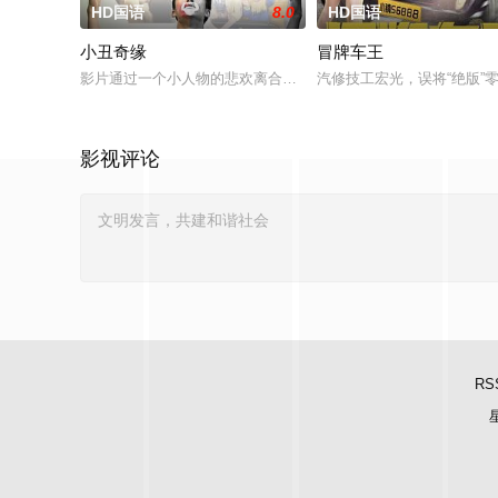
HD国语
8.0
HD国语
小丑奇缘
冒牌车王
影片通过一个小人物的悲欢离合，宣扬了树立正确的恋爱观生活
汽修技工宏光，误将“绝版
影视评论
RS