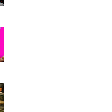
0
来，雅斯敏的约会对象是乌塔
的喜劇《六樓后座》拍出香港新一代的愛情面面觀，其中「Truth orDare」大
0
今，三人为了一场仅有一次的演出再度合体，前提是他们得克服接踵
oper Hoffman 饰）在著名艺术家艾丽卡·特蕾西（奥利维亚·王尔德 Oliv