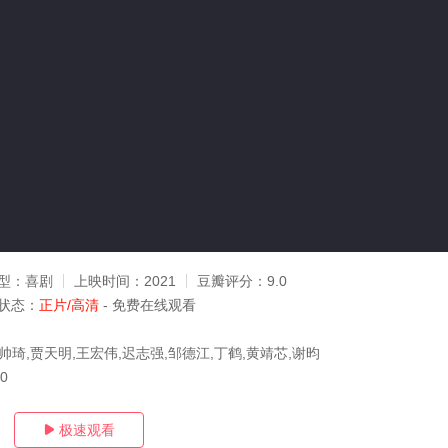
型：
喜剧
上映时间：
2021
豆瓣评分：
9.0
状态：
正片/高清
- 免费在线观看
帅琦,贾天明,王宏伟,迟志强,邹德江,丁鹤,黄靖芯,谢昀
20
极速观看
