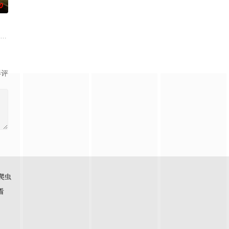
0
进行交往，一场错位的爱情
故事、追梦故事。脱贫不松劲，致富再出发。虽然父亲曾在家乡遭到
纳 饰）和满怀浪漫情怀和希望的艾莉（莫妮卡·巴巴罗 饰）或许是这座城市里
影评
爬虫
看