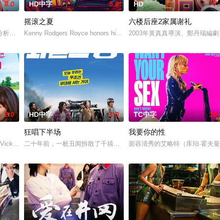
8.0
HD中字
5.0
HD
7.
摇滚之夏
六楼后座2家属谢礼
分析师，如今陷入财务困境，她答应为挚友雅斯敏牵线搭桥，为她安排相亲。原
Kenny Rodgers Royce honors his late mother's legacy by f
2003年黃真真導演、鄭丹瑞編劇
2.0
HD中字
3.0
TC中字
10.
狂唱下半场
我要你的性
”，步步为营接近倔强女医生李梦（李萌萌 饰）。他算计利益得失
 Vicky (Julia Novohradsky) und Le
二十年前，一桩丑闻拆散了千禧年初期当红的韩国流行三人团体。如
面容清秀的艾略特（库珀·霍夫曼 Co