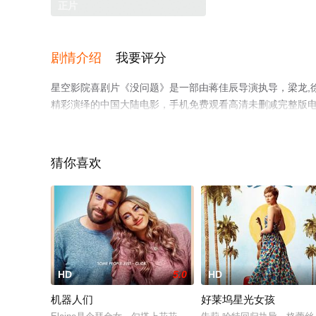
正片
剧情介绍
我要评分
星空影院喜剧片《没问题》是一部由蒋佳辰导演执导，梁龙,徐洁儿
精彩演绎的中国大陆电影，手机免费观看高清未删减完整版
等平台了解。
猜你喜欢
HD
5.0
HD
机器人们
好莱坞星光女孩