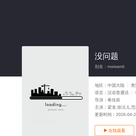
没问题
别名：meiwenti
地区：
中国大陆
类
语言：
汉语普通话
导演：
蒋佳辰
主演：
梁龙,徐洁儿,范
更新时间：
2026-04-
在线观看
