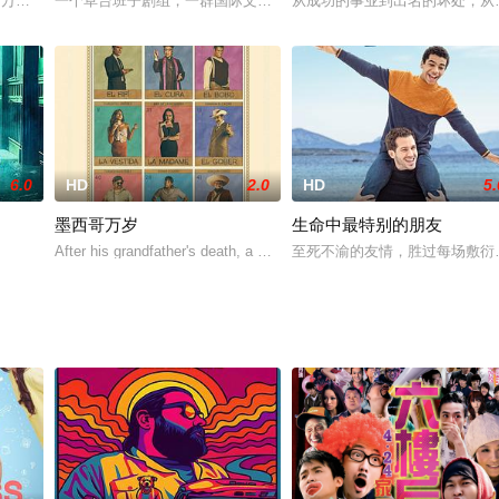
机器人替她跟他亲密。没想到Charles也派去了自
·万德沃尔回归主演，迈克尔·潘操刀续集影片的原创音乐，哈特与约旦·霍洛维
一个草台班子剧组，一群国际文物大盗，在古代遗迹中宿命的不期而遇
从成功的事业到出名的坏处，从
6.0
HD
2.0
HD
5.
墨西哥万岁
生命中最特别的朋友
n
After his grandfather's death, a man travels with his wi
至死不渝的友情，胜过每场敷衍