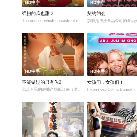
HD中字
8.0
HD中字
强扭的瓜也甜 2
契约约会
The sequel, which consists of consecutive events following t
莎莉是博沃食品公司的食品
HD中字
8.0
HD中字
不能错过的只有你2
女孩们，女孩们！
风流不羁的房地产销冠江来（吴翊歌 饰），为利益化身“深情画家
Inken (Kya-Celina Barucki),