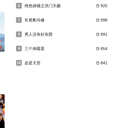
茨共同操刀剧本。续集影
，叹为观止的“专业套路”交织着风马牛不相及的人，小人物和大
令人不适的“曲线美”标签到青少年时期艰苦的芭蕾岁月，且听米歇拉·吉罗畅谈
绝色保镖之洪门天赐
925
6

长尾豹马修
898
7

男人没有好东西
891
8

0
三个倒霉蛋
854
9

必是天堂
841
10

的关系。富二代托马斯游手好闲拒绝长大，被迫照顾一个身患先天疾病、随时