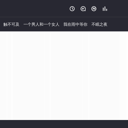




触不可及
一个男人和一个女人
我在雨中等你
不眠之夜