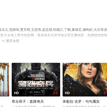
,范帅琦,贾天明,王宏伟,迟志强,邹德江,丁鹤,黄靖芯,谢昀杉,大兵等
电影大全就上星空电影网，更多相关信息可移步至豆瓣电影、电视猫或剧
展开全部

6.0
HD
2.0
HD
6.
草台班子：套路奇兵
米歇拉·吉罗：句句属实