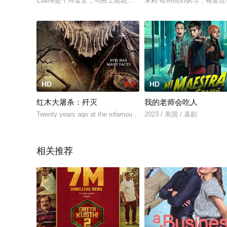
Elaine是个拜金女，勾搭上花花公子Charles之后就让自己的替身
朱莉·哈特回归执导，格蕾丝
HD
3.0
HD
红木大屠杀：歼灭
我的老师会吃人
Twenty years ago at the infamous Redwood Farm, the owner we
2023 / 美国 / 喜剧
相关推荐