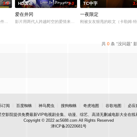
3.0
HD国语
7.0
TC中字
3.
爱在井冈
一夜限定
观的必要性，鞭挞了追金，虚荣等错误的观念，让人在捧腹之余感受到人
”零件遗落盲女薛薇薇家中，为了找回丢失的东西，宏光无意中伪装成车王与薇薇
影片用两代人跨越时空的爱情来演绎吉安老区人民的创业故事、幸福
刚被女友狠甩的欧文（卡勒姆·特
共
0
条 “没问题” 
S订阅
百度蜘蛛
神马爬虫
搜狗蜘蛛
奇虎地图
谷歌地图
必应
星空影院
提供免费最新VIP电视剧全集、动漫、综艺、高清无删减电影大全在线
Copyright © 2022 ac5688.com All Rights Reserved
津ICP备20220681号