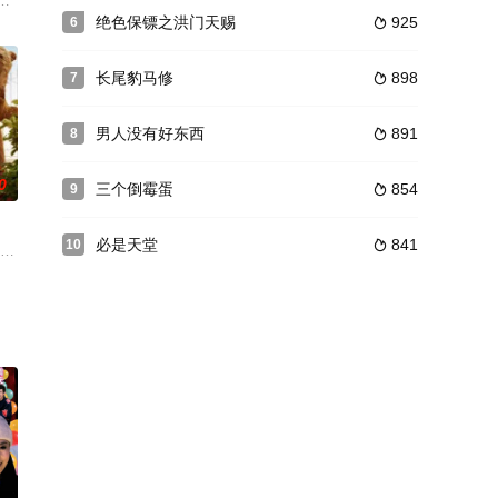
任何关系。当加布里埃尔向西
·比诺什饰演一名画家，同样郁郁不得志，两个人在一所学校里相
，鲁本和马塞尔斯是分别隶属于比利时和法国的海关边境检查员。个性刚烈又
绝色保镖之洪门天赐
925
6

长尾豹马修
898
7

男人没有好东西
891
8

0
三个倒霉蛋
854
9

必是天堂
841
10

独自忍受。对于她来说，奶奶
保持父辈们的生活方式，挖掘蛤蜊。他们的祖父，他们的父亲都依靠
静的生活。他在兽医系教大学生的同时，还在助手赫迪耶的帮助下，寻找着祖父