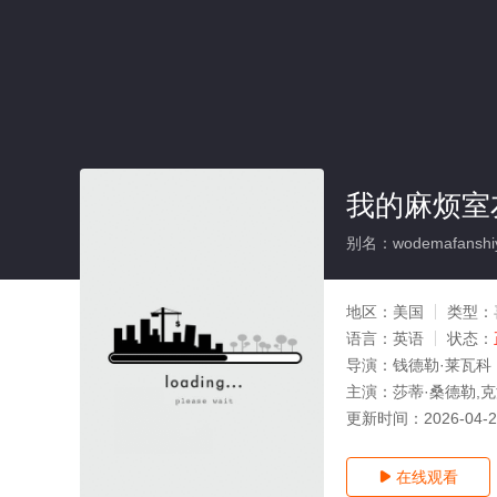
我的麻烦室
别名：wodemafanshi
地区：
美国
类型：
语言：
英语
状态：
导演：
钱德勒·莱瓦科
主演：
莎蒂·桑德勒,克
更新时间：
2026-04-
在线观看
