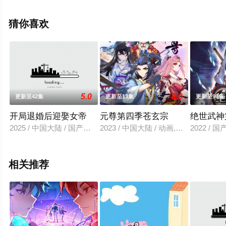
未删减完整版动漫全集就上星空电影网，更多相关信息可
移步至豆瓣动漫、电视猫或剧情网等平台了解。
猜你喜欢
5.0
8.0
更新至42集
更新至13集
更新至90集
开局退婚后迎娶女帝
元尊第四季苍玄宗
绝世武神
2025 / 中国大陆 / 国产动漫
2023 / 中国大陆 / 动画,国产动漫
2022 / 
相关推荐