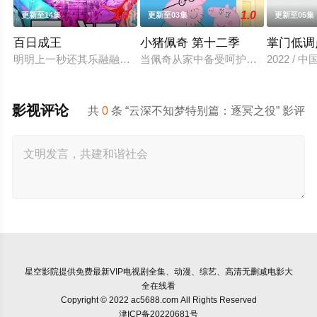
4.0
1.0
更新至14集
更新至03集
更新至05集
百日成王
小猪佩奇 第十二季
掌门低调
明明上一秒还其乐融融的餐厅，下一秒竟然血流成河……明明是爱
当佩奇从家中备受呵护的"小妹妹"一
2022 / 
影视评论
共
0
条 “云深不知梦特别篇：逐冥之役” 影评
星空影院
提供免费最新VIP电视剧全集、动漫、综艺、高清无删减电影大
全在线看
Copyright © 2022 ac5688.com All Rights Reserved
津ICP备20220681号