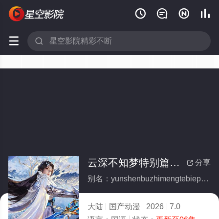






云深不知梦特别篇：逐冥之役(全集)
分享

别名：yunshenbuzhimengtebiepianzhumingzhiyi
大陆
国产动漫
2026
7.0