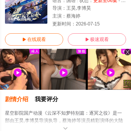
语言：
国语
状态：
更新至06集
- 免费在线观看
导演：
王昊,李博昊
主演：
蔡海婷
1-6全集/大结局
更新时间：
2026-07-15
在线观看
极速观看


剧情介绍
我要评分
星空影院国产动漫《云深不知梦特别篇：逐冥之役》是一
部由王昊,李博昊导演执导，蔡海婷等演员精彩演绎的大陆
动漫，大结局剧情已揭晓（1-6全集），手机免费观看高清
