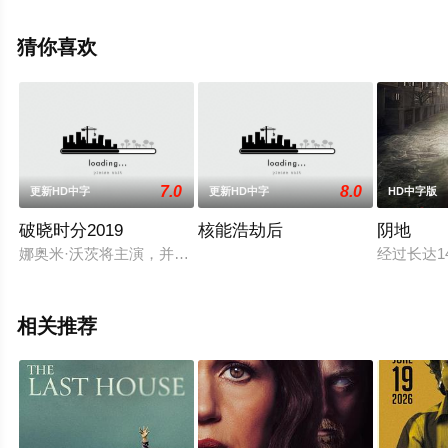
拉,莫莉·贝尔·赖特,Anton·Trendafilov,Asa·Ali,卡雅·
陈,Betsy-Blue·English,乔治·S·乔杰
猜你喜欢
弗,Krasimir·Ivanov,Ruslana·Stan等演员精彩演绎的美国电
影，手机免费观看高清未删减完整版电影大全就上星空电
影网，更多相关信息可移步至豆瓣电影、电视猫或剧情网
等平台了解。
7.0
8.0
更新HD中字
更新HD中字
HD中字版
破晓时分2019
核能浩劫后
阴地
娜奥米·沃茨将主演，并担任制片心理惊悚片[狼的时刻](The Wolf
经过长达
相关推荐