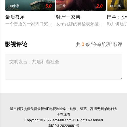
5.0
2.0
HD中字
正片
HD中字
最后孤屋
猛尸一家亲
巴兰：少
一个普通的一家四口突遭诡异变故，被困在自家房屋中超过 100
女子瓦娜的神秘表亲温思罗普突然仓
影片讲述
影视评论
共
0
条 “夺命航班” 影评
星空影院
提供免费最新VIP电视剧全集、动漫、综艺、高清无删减电影大
全在线看
Copyright © 2022 ac5688.com All Rights Reserved
津ICP备20220681号