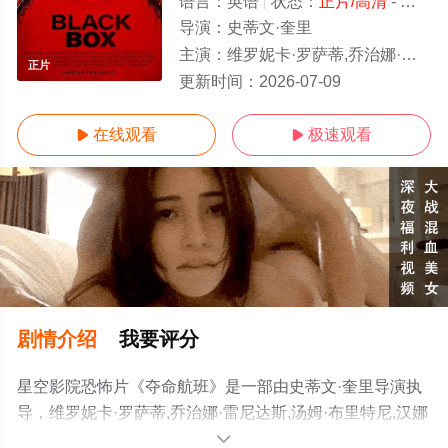
语言：
英语
状态：
正片/高清
- 免费在线观看
导演：
史蒂文·奎里
主演：
维罗妮卡·罗萨蒂,乔治娜·雷尼达斯,汤姆·布里特尼,汉娜克·塔波特,Da
正片
更新时间：
2026-07-09
在线观看
极速观看


剧情介绍
我要评分
星空影院恐怖片《夺命航班》是一部由史蒂文·奎里导演执
导，维罗妮卡·罗萨蒂,乔治娜·雷尼达斯,汤姆·布里特尼,汉娜
克·塔波特,Danny·Mac,特蕾莎·森登·加西亚,戴恩·怀特·奥哈
