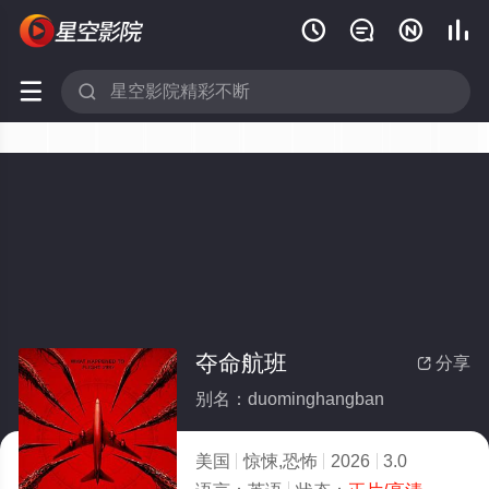






夺命航班
分享

别名：duominghangban
美国
惊悚,恐怖
2026
3.0