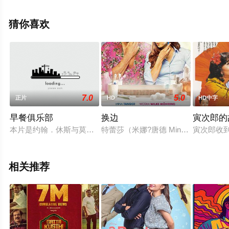
空电影网，更多相关信息可移步至豆瓣电影、电视猫或剧
情网等平台了解。
猜你喜欢
7.0
5.0
正片
HD
HD中字
早餐俱乐部
换边
寅次郎的
本片是约翰．休斯与莫利．林沃德继《少女十五十六时》之后，
特蕾莎（米娜?唐德 Mina Tander 饰）
寅次郎收
相关推荐