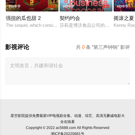
8.0
8.0
HD中字
HD中字
HD中字
强扭的瓜也甜 2
契约约会
摇滚之夏
The sequel, which consists of consecutive events following t
莎莉是博沃食品公司的食品分析师，
Kenny Rodg
影视评论
共
0
条 “第三声钟响” 影评
星空影院
提供免费最新VIP电视剧全集、动漫、综艺、高清无删减电影大
全在线看
Copyright © 2022 ac5688.com All Rights Reserved
津ICP备20220681号