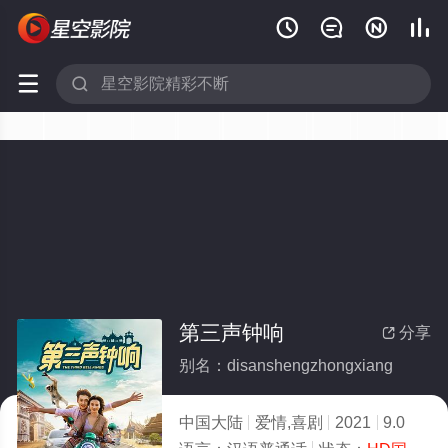






第三声钟响
分享

别名：disanshengzhongxiang
中国大陆
爱情,喜剧
2021
9.0