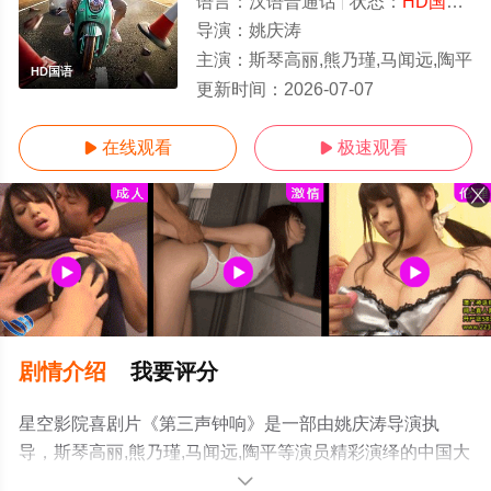
语言：
汉语普通话
状态：
HD国语/高清
导演：
姚庆涛
主演：
斯琴高丽,熊乃瑾,马闻远,陶平
HD国语
更新时间：
2026-07-07
在线观看
极速观看


剧情介绍
我要评分
星空影院喜剧片《第三声钟响》是一部由姚庆涛导演执
导，斯琴高丽,熊乃瑾,马闻远,陶平等演员精彩演绎的中国大
陆电影，手机免费观看高清未删减完整版电影大全就上星
