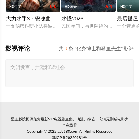
9.0
5.0
HD中字
HD国语
HD中字
大力水手3：安魂曲
水怪2026
最后孤屋
一支秘密科研小队将波派囚禁在地下军事基地，试图驯化并利用
民国年间，与世隔绝的怪水村被湖中“
一个普通
影视评论
共
0
条 “化身博士和鲨鱼先生” 影评
星空影院
提供免费最新VIP电视剧全集、动漫、综艺、高清无删减电影大
全在线看
Copyright © 2022 ac5688.com All Rights Reserved
津ICP备20220681号