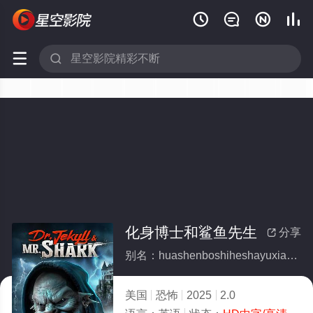






化身博士和鲨鱼先生
分享

别名：huashenboshiheshayuxiansheng
美国
恐怖
2025
2.0