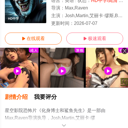
语言：
英语
状态：
HD中字/高清
- 免费在线观看
导演：
Max,Raven
主演：
Josh,Martin,艾丽卡·缪斯,Bret,McCormick
HD中字
更新时间：
2026-07-07
在线观看
极速观看


剧情介绍
我要评分
星空影院恐怖片《化身博士和鲨鱼先生》是一部由
Max,Raven导演执导，Josh,Martin,艾丽卡·缪
斯,Bret,McCormick等演员精彩演绎的美国电影，手机免费
