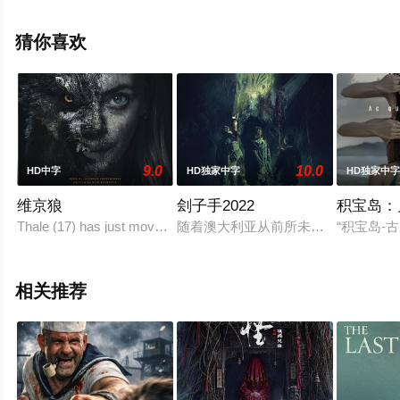
观看高清未删减完整版电影大全就上星空电影网，更多相
关信息可移步至豆瓣电影、电视猫或剧情网等平台了解。
猜你喜欢
9.0
10.0
HD中字
HD独家中字
HD独家中
维京狼
刽子手2022
积宝岛：
Thale (17) has just moved with her parents to a small town a
随着澳大利亚从前所未有的丛林大火
“积宝岛
相关推荐