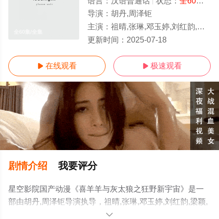
语言：
汉语普通话
状态：
全60集
- 
导演：
胡丹,周泽钜
主演：
祖晴,张琳,邓玉婷,刘红韵,梁颖,高全胜,赵娜,齐冀宁,周岩
全60集/全集
更新时间：
2025-07-18
在线观看
极速观看


剧情介绍
我要评分
星空影院国产动漫《喜羊羊与灰太狼之狂野新宇宙》是一
部由胡丹,周泽钜导演执导，祖晴,张琳,邓玉婷,刘红韵,梁颖,
高全胜,赵娜,齐冀宁,周岩等演员精彩演绎的中国大陆动漫，
