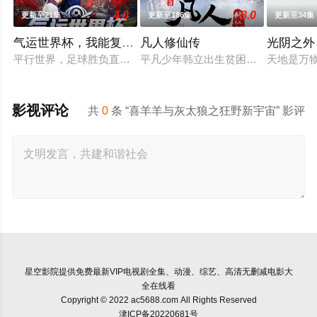
4.0
8.0
更新至21集
更新至186集
更新至34集
气运世界杯，我能复制所有球星技能
凡人修仙传
光阴之外
平行世界，足球胜负直接绑定国运。Z国连年战败，国运衰微，民
平凡少年韩立出生贫困，为了让家人
天地是万
影视评论
共
0
条 “喜羊羊与灰太狼之狂野新宇宙” 影评
星空影院
提供免费最新VIP电视剧全集、动漫、综艺、高清无删减电影大
全在线看
Copyright © 2022 ac5688.com All Rights Reserved
津ICP备20220681号