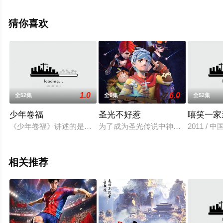
大结局剧情已揭晓（全60集），手机免费观看高清未删减
完整版动漫全集就上星空电影网，更多相关信息可移步至
猜你喜欢
豆瓣动漫、电视猫或剧情网等平台了解。
1.0
6.0
全52集
全6集
全52集
少年卷福
圣光不好惹
嘻笑一家
《少年卷福》讲述的是四位勇敢正义的高中生与一个邪恶人物的
为了成为圣光传说中神一般的男人，
2011 / 
相关推荐