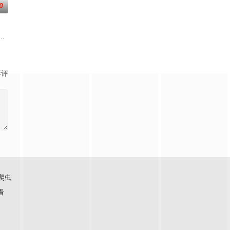
0
，主角孟川自小立下为母复仇的誓言，以镜湖道院为起点，凭借坚毅无畏的心
影评
爬虫
看