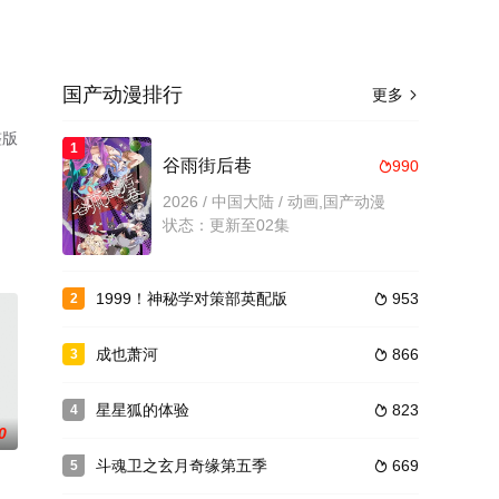
国产动漫排行
更多

整版
1
谷雨街后巷
990

2026 / 中国大陆 / 动画,国产动漫
状态：更新至02集
1999！神秘学对策部英配版
953
2

成也萧河
866
3

星星狐的体验
823
4

0
斗魂卫之玄月奇缘第五季
669
5
