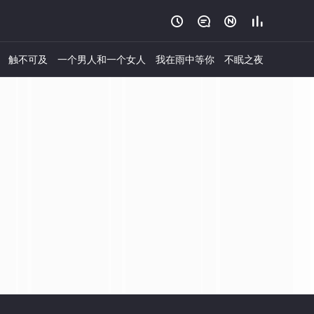




触不可及
一个男人和一个女人
我在雨中等你
不眠之夜