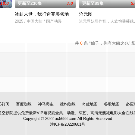
10.0
更新至230集
7.0
更新至89集
5.
冰封末世，我打造完美领地
沧元图
2025 / 中国大陆 / 国产动漫
沧元界妖邪作乱，人族饱受摧残
共
0
条 “仙子，你有大凶之兆” 
S订阅
百度蜘蛛
神马爬虫
搜狗蜘蛛
奇虎地图
谷歌地图
必应
星空影院
提供免费最新VIP电视剧全集、动漫、综艺、高清无删减电影大全在线
Copyright © 2022 ac5688.com All Rights Reserved
津ICP备20220681号