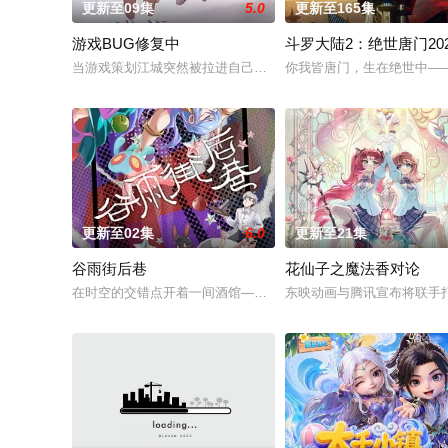
更新至09集
5.0
更新至165集
游戏BUG修复中
斗罗大陆2：绝世唐门202
当游戏策划江城突然被拉进自己精心打造的数字世界时，他原本
你我皆唐门，生在绝世中—
更新至02集
6.0
更新至21集
谷雨街后巷
花仙子之魔法香对论
在时空的交错点开着一间酒馆——谷雨街后巷。 无论城市的角落，
东映动画与腾讯宣布将联手