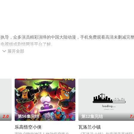
演执导，众多演员精彩演绎的中国大陆动漫，手机免费观看高清未删减完
、电视猫或剧情网等平台了解。
展开全部

2.0
第56集完结
5.0
第12集完结
7.
乐高悟空小侠
瓦洛兰小镇