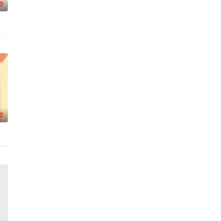
0
讯视频《斗罗大陆绝世唐门》动画正式启动！
0
。
子的君王下一秒竟然变成嗜血凶兽……“明”失去了一切在乎的人
"一跃成为肩负责任的"大姐姐"，而乔治从集万千宠爱