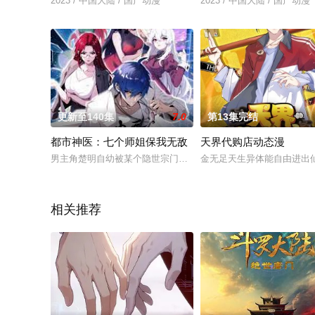
2023 / 中国大陆 / 国产动漫
2023 / 中国大陆 / 国产动漫
更新至140集
7.0
第13集完结
都市神医：七个师姐保我无敌
天界代购店动态漫
男主角楚明自幼被某个隐世宗门七位师父收养，二十年里他将七位师
金无足天生异体能自由进出
相关推荐