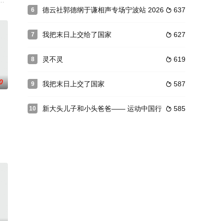
”，一个着迷于《西游记》古老传说的少年，他梦想着能成为和孙
盟手游，讲述了富家小姐拉克丝为了逃离哥哥盖伦的掌控，..
德云社郭德纲于谦相声专场宁波站 2026
637
6

我把末日上交给了国家
627
7

灵不灵
619
8

0
我把末日上交了国家
587
9

新大头儿子和小头爸爸—— 运动中国行
585
10

购店。金无足将现今多类新潮
阵营角色的视角来展现云中漠地的生活场景。不管是驻守边疆的长城