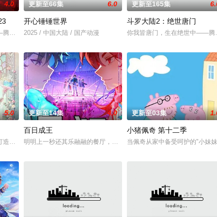
4.0
更新至66集
6.0
更新至165集
6.
3
开心锤锤世界
斗罗大陆2：绝世唐门
以为能在这片熟悉的地方游刃有余。然而，令他震惊的是，游戏中强大无
—腾讯视频《斗罗大陆绝世唐门》动画正式启动！
2025 / 中国大陆 / 国产动漫
你我皆唐门，生在绝世中——腾
5.0
更新至14集
4.0
更新至03集
1.
百日成王
小猪佩奇 第十二季
还是繁星坠落的荒漠， 穿过现实的迷宫，欢迎光临“谷雨街后巷”
打造『花仙子』全新动画 新作将继承经典、结合潮流、呈现崭新的花仙子世界
明明上一秒还其乐融融的餐厅，下一秒竟然血流成河……明明是爱民如
当佩奇从家中备受呵护的"小妹妹