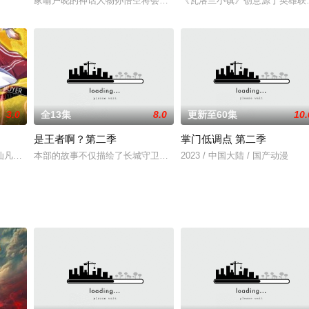
家喻户晓的神话人物孙悟空将会在这一部动画系列剧中化身为“齐小天
《瓦洛兰小镇》创意源于英雄联
3.0
全13集
8.0
更新至60集
10.
是王者啊？第二季
掌门低调点 第二季
父的绝学尽数掌握，就...
仙凡两界，在爷爷紫玄真人的指引下开设了一家专门面向神仙兜售凡间物品的代
本部的故事不仅描绘了长城守卫军以及都护府的日常生活，还从不同
2023 / 中国大陆 / 国产动漫